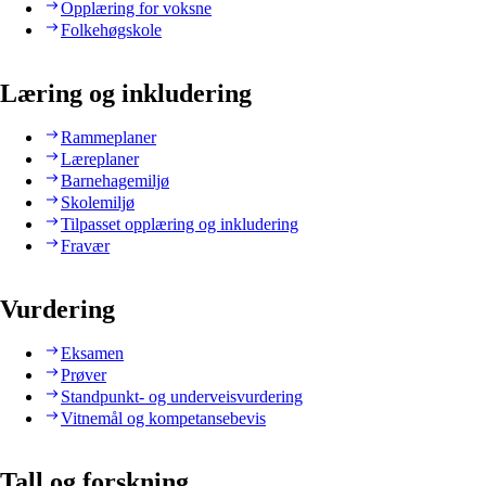
Opplæring for voksne
Folkehøgskole
Læring og inkludering
Rammeplaner
Læreplaner
Barnehagemiljø
Skolemiljø
Tilpasset opplæring og inkludering
Fravær
Vurdering
Eksamen
Prøver
Standpunkt- og underveisvurdering
Vitnemål og kompetansebevis
Tall og forskning