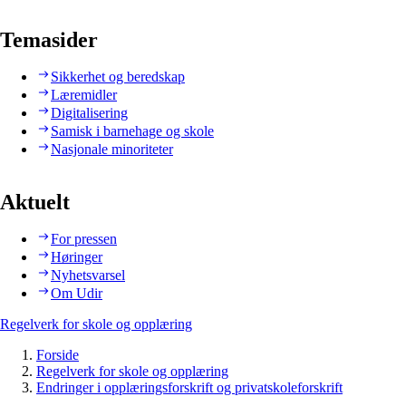
Temasider
Sikkerhet og beredskap
Læremidler
Digitalisering
Samisk i barnehage og skole
Nasjonale minoriteter
Aktuelt
For pressen
Høringer
Nyhetsvarsel
Om Udir
Regelverk for skole og opplæring
Forside
Regelverk for skole og opplæring
Endringer i opplæringsforskrift og privatskoleforskrift