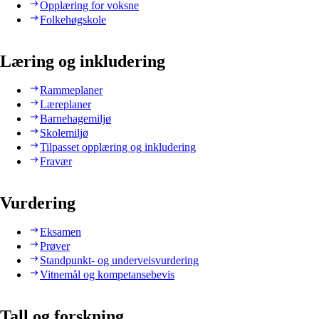
Opplæring for voksne
Folkehøgskole
Læring og inkludering
Rammeplaner
Læreplaner
Barnehagemiljø
Skolemiljø
Tilpasset opplæring og inkludering
Fravær
Vurdering
Eksamen
Prøver
Standpunkt- og underveisvurdering
Vitnemål og kompetansebevis
Tall og forskning