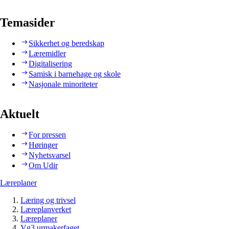
Temasider
Sikkerhet og beredskap
Læremidler
Digitalisering
Samisk i barnehage og skole
Nasjonale minoriteter
Aktuelt
For pressen
Høringer
Nyhetsvarsel
Om Udir
Læreplaner
Læring og trivsel
Læreplanverket
Læreplaner
Vg3 urmakerfaget