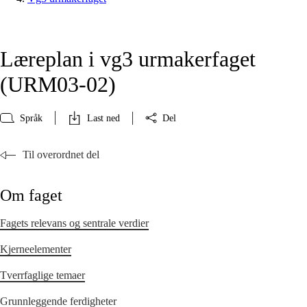
Læreplan i vg3 urmakerfaget
(URM03‑02)
Språk
Last ned
Del
Til overordnet del
Om faget
Fagets relevans og sentrale verdier
Kjerneelementer
Tverrfaglige temaer
Grunnleggende ferdigheter