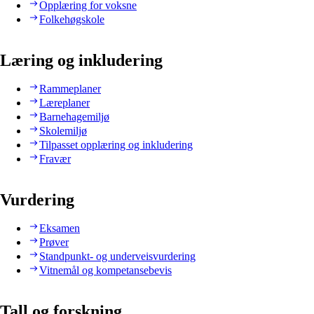
Opplæring for voksne
Folkehøgskole
Læring og inkludering
Rammeplaner
Læreplaner
Barnehagemiljø
Skolemiljø
Tilpasset opplæring og inkludering
Fravær
Vurdering
Eksamen
Prøver
Standpunkt- og underveisvurdering
Vitnemål og kompetansebevis
Tall og forskning