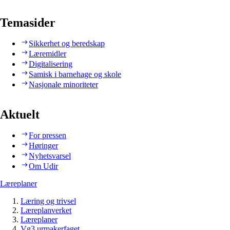
Temasider
Sikkerhet og beredskap
Læremidler
Digitalisering
Samisk i barnehage og skole
Nasjonale minoriteter
Aktuelt
For pressen
Høringer
Nyhetsvarsel
Om Udir
Læreplaner
Læring og trivsel
Læreplanverket
Læreplaner
Vg3 urmakerfaget