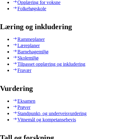
Opplæring for voksne
Folkehøgskole
Læring og inkludering
Rammeplaner
Læreplaner
Barnehagemiljø
Skolemiljø
Tilpasset opplæring og inkludering
Fravær
Vurdering
Eksamen
Prøver
Standpunkt- og underveisvurdering
Vitnemål og kompetansebevis
Tall og forskning