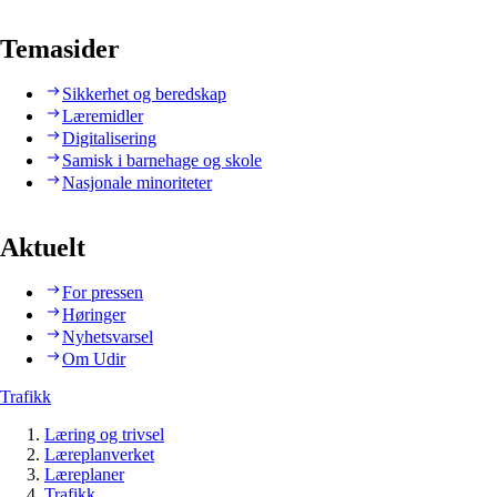
Temasider
Sikkerhet og beredskap
Læremidler
Digitalisering
Samisk i barnehage og skole
Nasjonale minoriteter
Aktuelt
For pressen
Høringer
Nyhetsvarsel
Om Udir
Trafikk
Læring og trivsel
Læreplanverket
Læreplaner
Trafikk