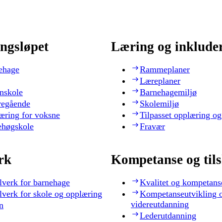
ngsløpet
Læring og inklude
ehage
Rammeplaner
Læreplaner
nskole
Barnehagemiljø
regående
Skolemiljø
æring for voksne
Tilpasset opplæring og
ehøgskole
Fravær
rk
Kompetanse og til
lverk for barnehage
Kvalitet og kompetans
lverk for skole og opplæring
Kompetanseutvikling 
videreutdanning
n
Lederutdanning