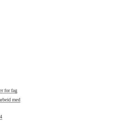
r for fag
 arbeid med
24