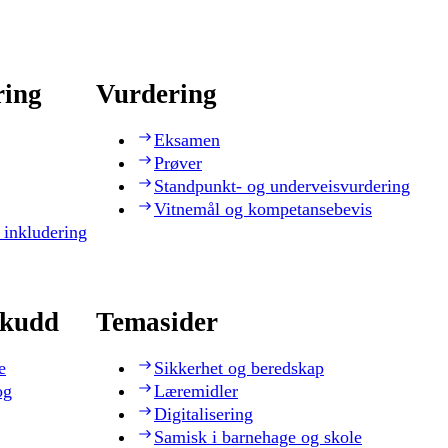
ring
Vurdering
Eksamen
Prøver
Standpunkt- og underveisvurdering
Vitnemål og kompetansebevis
 inkludering
skudd
Temasider
e
Sikkerhet og beredskap
og
Læremidler
Digitalisering
Samisk i barnehage og skole