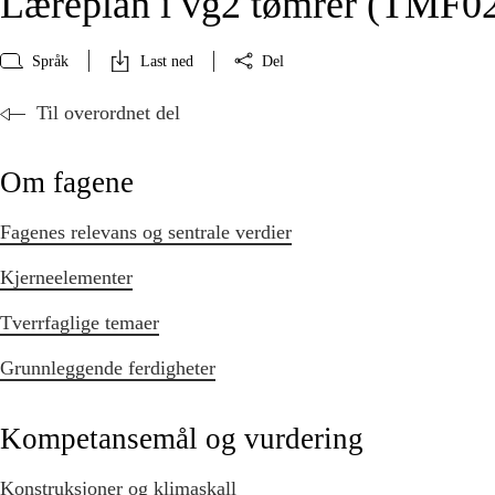
Læreplan i vg2 tømrer (TMF0
Språk
Last ned
Del
Til overordnet del
Om fagene
Fagenes relevans og sentrale verdier
Kjerneelementer
Tverrfaglige temaer
Grunnleggende ferdigheter
Kompetansemål og vurdering
Konstruksjoner og klimaskall