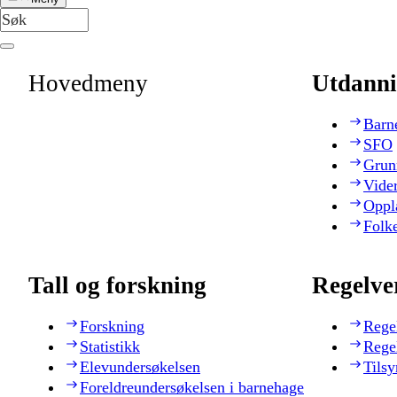
Hovedmeny
Utdanni
Barn
SFO
Grun
Vide
Oppl
Folk
Tall og forskning
Regelve
Forskning
Rege
Statistikk
Rege
Elevundersøkelsen
Tilsy
Foreldreundersøkelsen i barnehage