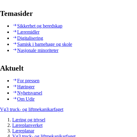
Temasider
Sikkerhet og beredskap
Læremidler
Digitalisering
Samisk i barnehage og skole
Nasjonale minoriteter
Aktuelt
For pressen
Høringer
Nyhetsvarsel
Om Udir
Vg3 truck- og liftmekanikarfaget
Læring og trivsel
Læreplanverket
Læreplanar
Vg3 truck- og liftmekanikarfaget