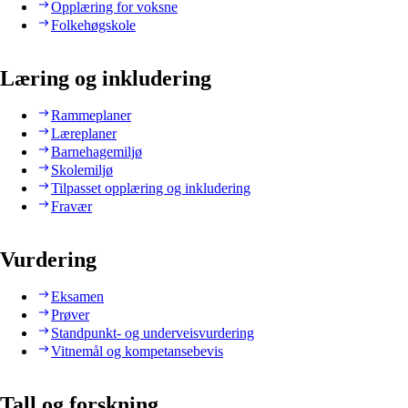
Opplæring for voksne
Folkehøgskole
Læring og inkludering
Rammeplaner
Læreplaner
Barnehagemiljø
Skolemiljø
Tilpasset opplæring og inkludering
Fravær
Vurdering
Eksamen
Prøver
Standpunkt- og underveisvurdering
Vitnemål og kompetansebevis
Tall og forskning