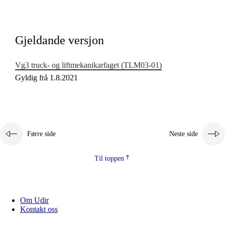
Kjerneelement
Tverrfaglege tema
Gjeldande versjon
Grunnleggjande ferdigheiter
Vg3 truck- og liftmekanikarfaget (TLM03‑01)
Gyldig frå 1.8.2021
Førre side
Neste side
Til toppen
Om Udir
Kontakt oss