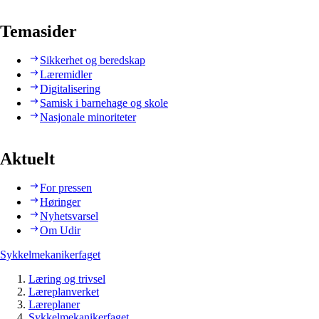
Temasider
Sikkerhet og beredskap
Læremidler
Digitalisering
Samisk i barnehage og skole
Nasjonale minoriteter
Aktuelt
For pressen
Høringer
Nyhetsvarsel
Om Udir
Sykkelmekanikerfaget
Læring og trivsel
Læreplanverket
Læreplaner
Sykkelmekanikerfaget