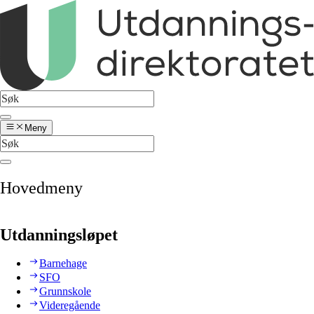
Meny
Hovedmeny
Utdanningsløpet
Barnehage
SFO
Grunnskole
Videregående