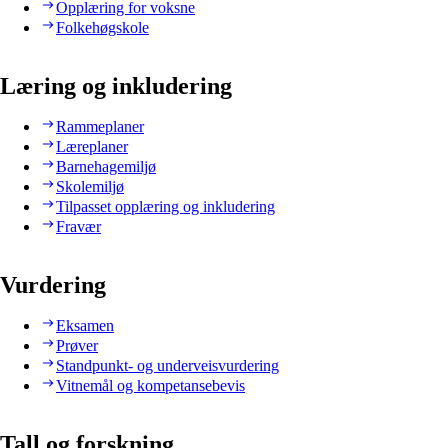
Opplæring for voksne
Folkehøgskole
Læring og inkludering
Rammeplaner
Læreplaner
Barnehagemiljø
Skolemiljø
Tilpasset opplæring og inkludering
Fravær
Vurdering
Eksamen
Prøver
Standpunkt- og underveisvurdering
Vitnemål og kompetansebevis
Tall og forskning