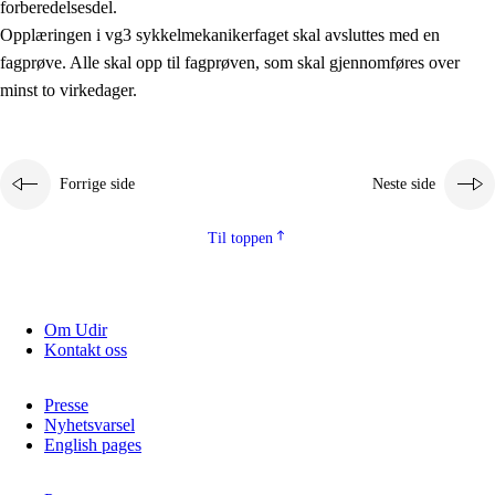
forberedelsesdel.
Kjerneelementer
Opplæringen i vg3 sykkelmekanikerfaget skal avsluttes med en
fagprøve. Alle skal opp til fagprøven, som skal gjennomføres over
Tverrfaglige temaer
minst to virkedager.
Grunnleggende ferdigheter
Forrige side
Neste side
Til toppen
Om Udir
Kontakt oss
Presse
Nyhetsvarsel
English pages