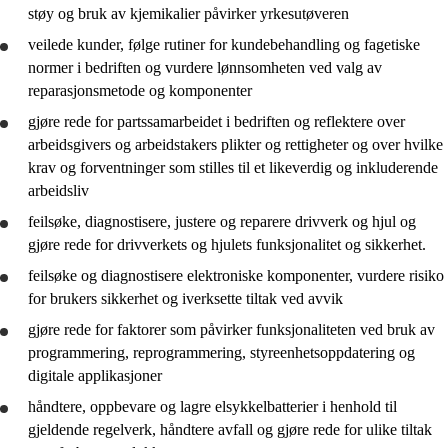
støy og bruk av kjemikalier påvirker yrkesutøveren
veilede kunder, følge rutiner for kundebehandling og fagetiske
normer i bedriften og
vurdere
lønnsomheten ved valg av
reparasjonsmetode og komponenter
gjøre rede for
partssamarbeidet i bedriften og
reflektere
over
arbeidsgivers og arbeidstakers plikter og rettigheter og over hvilke
krav og forventninger som stilles til et likeverdig og inkluderende
arbeidsliv
feilsøke, diagnostisere, justere og reparere drivverk og hjul og
gjøre rede for
drivverkets og hjulets funksjonalitet og sikkerhet.
feilsøke og diagnostisere elektroniske komponenter,
vurdere
risiko
for brukers sikkerhet og iverksette tiltak ved avvik
gjøre rede for
faktorer som påvirker funksjonaliteten ved bruk av
programmering, reprogrammering, styreenhetsoppdatering og
digitale applikasjoner
håndtere, oppbevare og lagre elsykkelbatterier i henhold til
gjeldende regelverk, håndtere avfall og
gjøre rede for
ulike tiltak