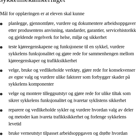
Kjerneelementer
Mål for opplæringen er at eleven skal kunne
Tverrfaglige temaer
planlegge
,
gjennomføre
,
vurdere
og
dokumentere
arbeidsoppgaver
etter produsentens anvisning, standarder, garantier, servicehistorikk
Grunnleggende ferdigheter
og gjeldende regelverk for helse, miljø og sikkerhet
teste kjøreegenskapene og funksjonene til en sykkel,
vurdere
sykkelens funksjonalitet og
gjøre rede for
sammenhengen mellom
kjøreegenskaper og trafikksikkerhet
Sykkelmekanikerfaget
velge,
bruke
og vedlikeholde verktøy,
gjøre rede for
konsekvenser
av egne valg og
vurdere
ulike faktorer som forbygger skader på
sykkelens komponenter
velge og montere tilleggsutstyr og
gjøre rede for
ulike tiltak som
sikrer sykkelens funksjonalitet og ivaretar syklistens sikkerhet
reparere og vedlikeholde sykler og
vurdere
hvordan valg av deler
og metoder kan ivareta trafikksikkerhet og forlenge sykkelens
levetid
bruke
verneutstyr tilpasset arbeidsoppgaven og
drøfte
hvordan