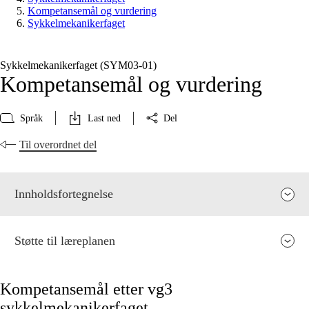
Kompetansemål og vurdering
Sykkelmekanikerfaget
Sykkelmekanikerfaget (SYM03‑01)
Kompetansemål og vurdering
Språk
Last ned
Del
Til overordnet del
Innholdsfortegnelse
Støtte til læreplanen
Kompetansemål etter vg3
sykkelmekanikerfaget
Fagets relevans og sentrale verdier