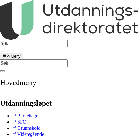
Meny
Hovedmeny
Utdanningsløpet
Barnehage
SFO
Grunnskole
Videregående