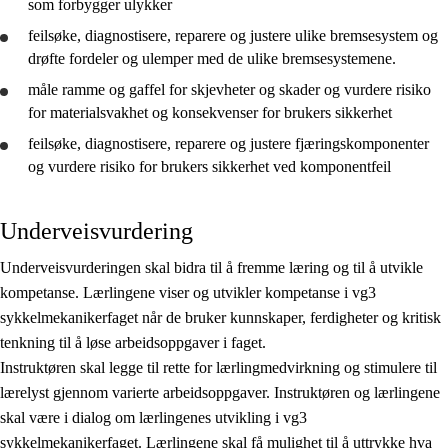
som forbygger ulykker
feilsøke, diagnostisere, reparere og justere ulike bremsesystem og
drøfte
fordeler og ulemper med de ulike bremsesystemene.
måle ramme og gaffel for skjevheter og skader og
vurdere
risiko
for materialsvakhet og konsekvenser for brukers sikkerhet
feilsøke, diagnostisere, reparere og justere fjæringskomponenter
og
vurdere
risiko for brukers sikkerhet ved komponentfeil
Underveisvurdering
Underveisvurderingen skal bidra til å fremme læring og til å utvikle
kompetanse. Lærlingene viser og utvikler kompetanse i vg3
sykkelmekanikerfaget når de bruker kunnskaper, ferdigheter og kritisk
tenkning til å løse arbeidsoppgaver i faget.
Instruktøren skal legge til rette for lærlingmedvirkning og stimulere til
lærelyst gjennom varierte arbeidsoppgaver. Instruktøren og lærlingene
skal være i dialog om lærlingenes utvikling i vg3
sykkelmekanikerfaget. Lærlingene skal få mulighet til å uttrykke hva