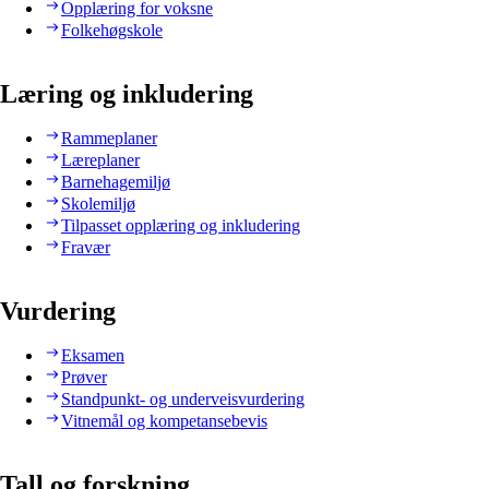
Opplæring for voksne
Folkehøgskole
Læring og inkludering
Rammeplaner
Læreplaner
Barnehagemiljø
Skolemiljø
Tilpasset opplæring og inkludering
Fravær
Vurdering
Eksamen
Prøver
Standpunkt- og underveisvurdering
Vitnemål og kompetansebevis
Tall og forskning