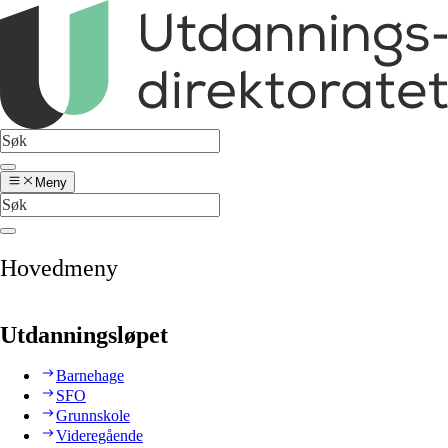
Meny
Hovedmeny
Utdanningsløpet
Barnehage
SFO
Grunnskole
Videregående