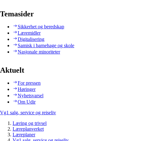
Temasider
Sikkerhet og beredskap
Læremidler
Digitalisering
Samisk i barnehage og skole
Nasjonale minoriteter
Aktuelt
For pressen
Høringer
Nyhetsvarsel
Om Udir
Vg1 salg, service og reiseliv
Læring og trivsel
Læreplanverket
Læreplaner
Vg1 salg, service og reiseliv