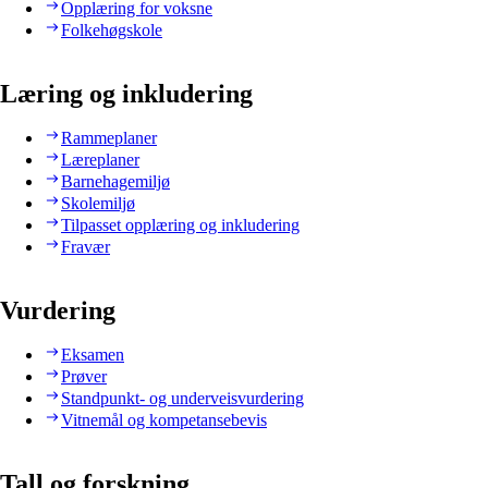
Opplæring for voksne
Folkehøgskole
Læring og inkludering
Rammeplaner
Læreplaner
Barnehagemiljø
Skolemiljø
Tilpasset opplæring og inkludering
Fravær
Vurdering
Eksamen
Prøver
Standpunkt- og underveisvurdering
Vitnemål og kompetansebevis
Tall og forskning