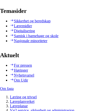
Temasider
Sikkerhet og beredskap
Læremidler
Digitalisering
Samisk i barnehage og skole
Nasjonale minoriteter
Aktuelt
For pressen
Høringer
Nyhetsvarsel
Om Udir
Om faga
Læring og trivsel
Læreplanverket
Læreplanar
Vg2 service, sikkerheit og administrasjon