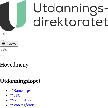
Meny
Hovedmeny
Utdanningsløpet
Barnehage
SFO
Grunnskole
Videregående