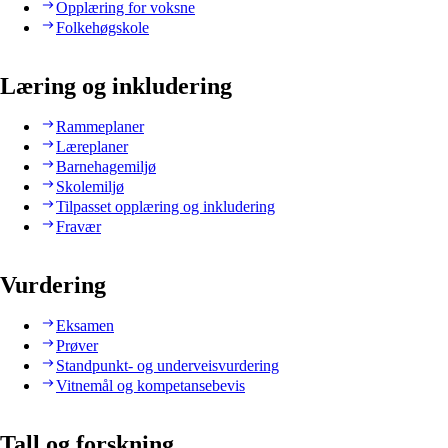
Opplæring for voksne
Folkehøgskole
Læring og inkludering
Rammeplaner
Læreplaner
Barnehagemiljø
Skolemiljø
Tilpasset opplæring og inkludering
Fravær
Vurdering
Eksamen
Prøver
Standpunkt- og underveisvurdering
Vitnemål og kompetansebevis
Tall og forskning