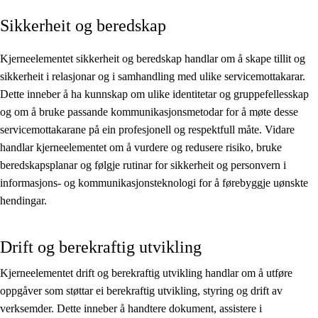
Sikkerheit og beredskap
Kjerneelement
Tverrfaglege tema
Kjerneelementet sikkerheit og beredskap handlar om å skape tillit og
sikkerheit i relasjonar og i samhandling med ulike servicemottakarar.
Grunnleggjande ferdigheiter
Dette inneber å ha kunnskap om ulike identitetar og gruppefellesskap
og om å bruke passande kommunikasjonsmetodar for å møte desse
servicemottakarane på ein profesjonell og respektfull måte. Vidare
handlar kjerneelementet om å vurdere og redusere risiko, bruke
beredskapsplanar og følgje rutinar for sikkerheit og personvern i
informasjons- og kommunikasjonsteknologi for å førebyggje uønskte
hendingar.
Drift og berekraftig utvikling
Kjerneelementet drift og berekraftig utvikling handlar om å utføre
oppgåver som støttar ei berekraftig utvikling, styring og drift av
verksemder. Dette inneber å handtere dokument, assistere i