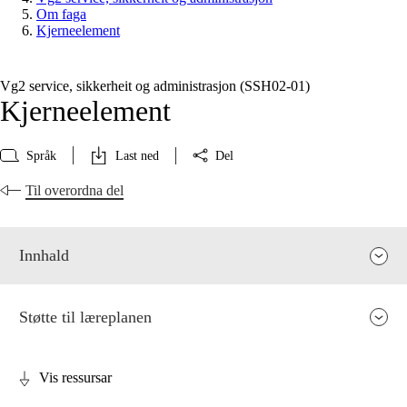
Om faga
Kjerneelement
Vg2 service, sikkerheit og administrasjon (SSH02‑01)
Kjerneelement
Språk
Last ned
Del
Til overordna del
Innhald
Støtte til læreplanen
Vis ressursar
Fagrelevans og sentrale verdiar