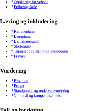
Opplæring for voksne
Folkehøgskole
Læring og inkludering
Rammeplaner
Læreplaner
Barnehagemiljø
Skolemiljø
Tilpasset opplæring og inkludering
Fravær
Vurdering
Eksamen
Prøver
Standpunkt- og underveisvurdering
Vitnemål og kompetansebevis
Tall og forskning