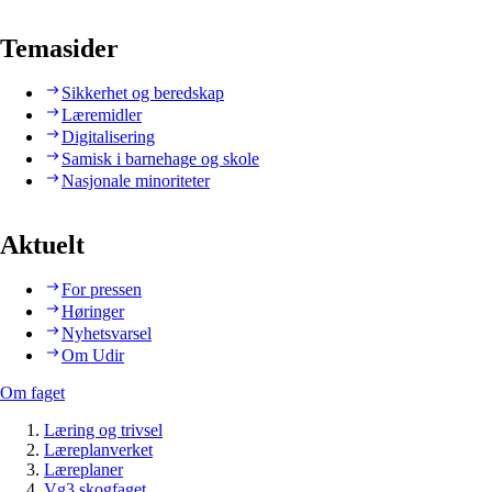
Temasider
Sikkerhet og beredskap
Læremidler
Digitalisering
Samisk i barnehage og skole
Nasjonale minoriteter
Aktuelt
For pressen
Høringer
Nyhetsvarsel
Om Udir
Om faget
Læring og trivsel
Læreplanverket
Læreplaner
Vg3 skogfaget