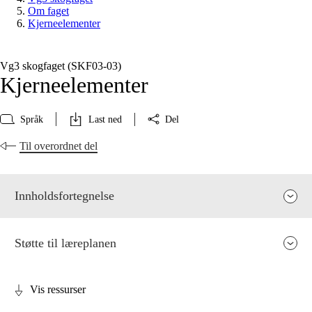
Om faget
Kjerneelementer
Vg3 skogfaget (SKF03‑03)
Kjerneelementer
Språk
Last ned
Del
Til overordnet del
Innholdsfortegnelse
Støtte til læreplanen
Vis ressurser
Fagets relevans og sentrale verdier