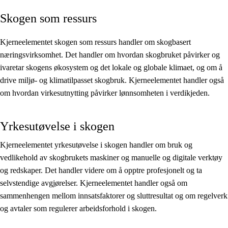
Skogen som ressurs
Kjerneelementer
Tverrfaglige temaer
Kjerneelementet skogen som ressurs handler om skogbasert
næringsvirksomhet. Det handler om hvordan skogbruket påvirker og
Grunnleggende ferdigheter
ivaretar skogens økosystem og det lokale og globale klimaet, og om å
drive miljø- og klimatilpasset skogbruk. Kjerneelementet handler også
om hvordan virkesutnytting påvirker lønnsomheten i verdikjeden.
Yrkesutøvelse i skogen
Kjerneelementet yrkesutøvelse i skogen handler om bruk og
vedlikehold av skogbrukets maskiner og manuelle og digitale verktøy
og redskaper. Det handler videre om å opptre profesjonelt og ta
selvstendige avgjørelser. Kjerneelementet handler også om
sammenhengen mellom innsatsfaktorer og sluttresultat og om regelverk
og avtaler som regulerer arbeidsforhold i skogen.