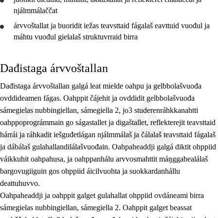
7. ceahkki
njálmmálaččat
árvvoštallat
ja buoridit iežas teavsttaid fágalaš eavttuid vuođul ja
10. ceahkki
máhtu vuođul gielalaš struktuvrraid birra
Jo2 FO
Jo1 SO
Dađistaga árvvoštallan
Jo2 SO
Dađistaga árvvoštallan galgá leat mielde oahpu ja gelbbolašvuođa
ovddideamen fágas. Oahppit čájehit ja ovddidit gelbbolašvuođa
Jo3 SO
sámegielas nubbingiellan, sámegiella 2, jo3 studerenráhkkanahtti
Jo3 lasáhus
oahppoprográmmain go ságastallet ja digaštallet, reflekterejit teavsttaid
hárrái ja ráhkadit iešguđetlágan njálmmálaš ja čálalaš teavsttaid fágalaš
ja dábálaš gulahallandilálašvuođain. Oahpaheaddji galgá diktit ohppiid
váikkuhit oahpahusa, ja oahppanhálu arvvosmahttit máŋggabealálaš
bargovugiiguin gos ohppiid áicilvuohta ja suokkardanhállu
deattuhuvvo.
Oahpaheaddji ja oahppit galget gulahallat ohppiid ovdáneami birra
sámegielas nubbingiellan, sámegiella 2. Oahppit galget beassat