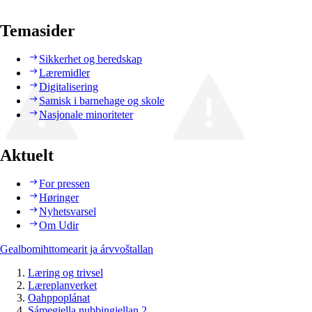
Temasider
Sikkerhet og beredskap
Læremidler
Digitalisering
Samisk i barnehage og skole
Nasjonale minoriteter
Aktuelt
For pressen
Høringer
Nyhetsvarsel
Om Udir
Gealbomihttomearit ja árvvoštallan
Læring og trivsel
Læreplanverket
Oahppoplánat
Sámegiella nubbingiellan 2