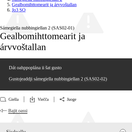
Gealbomihttomearit ja árvvoštallan
Jo3 SO
Sámegiella nubbingiellan 2 (SAS02‑01)
Gealbomihttomearit ja
árvvoštallan
Dát oahppoplána ii šat gusto
Gustojeaddji sámegiella nubbingiellan 2 (SAS02‑02)
Giella
Viečča
Juoge
Bajit oassi
Sisdoallu