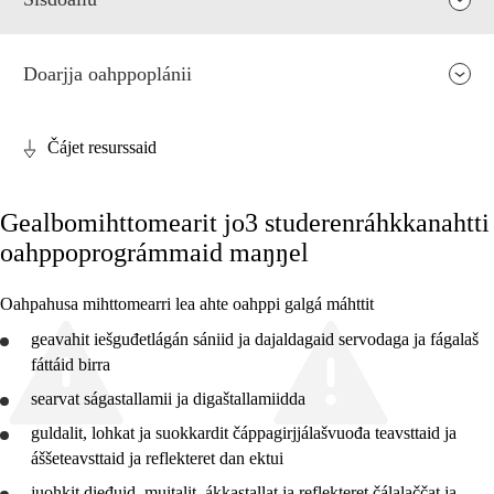
Doarjja oahppoplánii
Čájet resurssaid
Fága relevánsa ja guovddáš árvvut
Gealbomihttomearit jo3 studerenráhkkanahtti
Guovddášelemeanttat
oahppoprográmmaid maŋŋel
Fágaidrasttideaddji fáttát
Oahpahusa mihttomearri lea ahte oahppi galgá máhttit
Vuođđogálggat
geavahit
iešguđetlágán sániid ja dajaldagaid servodaga ja fágalaš
fáttáid birra
searvat ságastallamii ja digaštallamiidda
guldalit, lohkat ja
2. ceahkki
suokkardit
čáppagirjjálašvuođa teavsttaid ja
áššeteavsttaid ja
reflekteret
dan ektui
4. ceahkki
juohkit dieđuid, muitalit, ákkastallat ja
reflekteret
čálalaččat ja