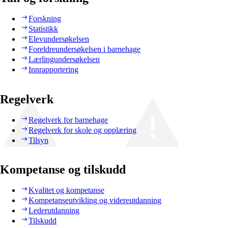
Forskning
Statistikk
Elevundersøkelsen
Foreldreundersøkelsen i barnehage
Lærlingundersøkelsen
Innrapportering
Regelverk
Regelverk for barnehage
Regelverk for skole og opplæring
Tilsyn
Kompetanse og tilskudd
Kvalitet og kompetanse
Kompetanseutvikling og videreutdanning
Lederutdanning
Tilskudd