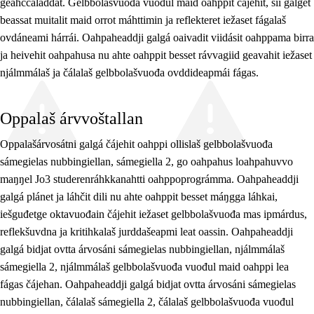
geahččaladdat. Gelbbolašvuođa vuođul maid oahppit čájehit, sii galget
beassat muitalit maid orrot máhttimin ja reflekteret iežaset fágalaš
ovdáneami hárrái. Oahpaheaddji galgá oaivadit viidásit oahppama birra
ja heivehit oahpahusa nu ahte oahppit besset rávvagiid geavahit iežaset
njálmmálaš ja čálalaš gelbbolašvuođa ovddideapmái fágas.
Oppalaš árvvoštallan
Oppalašárvosátni galgá čájehit oahppi ollislaš gelbbolašvuođa
sámegielas nubbingiellan, sámegiella 2, go oahpahus loahpahuvvo
maŋŋel Jo3 studerenráhkkanahtti oahppoprográmma. Oahpaheaddji
galgá plánet ja láhčit dili nu ahte oahppit besset máŋgga láhkai,
iešguđetge oktavuođain čájehit iežaset gelbbolašvuođa mas ipmárdus,
reflekšuvdna ja kritihkalaš jurddašeapmi leat oassin. Oahpaheaddji
galgá bidjat ovtta árvosáni sámegielas nubbingiellan, njálmmálaš
sámegiella 2, njálmmálaš gelbbolašvuođa vuođul maid oahppi lea
fágas čájehan. Oahpaheaddji galgá bidjat ovtta árvosáni sámegielas
nubbingiellan, čálalaš sámegiella 2, čálalaš gelbbolašvuođa vuođul