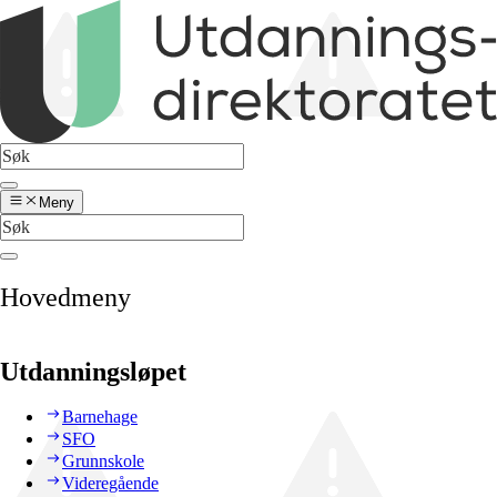
Meny
Hovedmeny
Utdanningsløpet
Barnehage
SFO
Grunnskole
Videregående