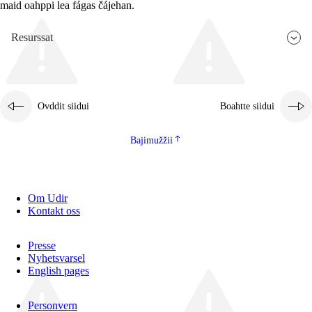
maid oahppi lea fágas čájehan.
Resurssat
Ovddit siidui
Boahtte siidui
Bajimužžii
Om Udir
Kontakt oss
Presse
Nyhetsvarsel
English pages
Personvern