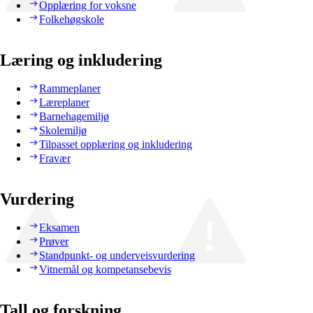
Opplæring for voksne
Folkehøgskole
Læring og inkludering
Rammeplaner
Læreplaner
Barnehagemiljø
Skolemiljø
Tilpasset opplæring og inkludering
Fravær
Vurdering
Eksamen
Prøver
Standpunkt- og underveisvurdering
Vitnemål og kompetansebevis
Tall og forskning