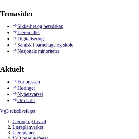
Temasider
Sikkerhet og beredskap
Læremidler
Digitalisering
Samisk i barnehage og skole
Nasjonale minoriteter
Aktuelt
For pressen
Høringer
Nyhetsvarsel
Om Udir
Vg3 reiselivsfaget
Læring og trivsel
Læreplanverket
Læreplaner
Vg3 reiselivsfaget