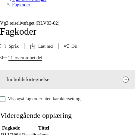
Fagkoder
Vg3 reiselivsfaget (RLV03‑02)
Fagkoder
Språk
Last ned
Del
Til overordnet del
Innholdsfortegnelse
Vis også fagkoder uten karaktersetting
Videregående opplæring
Fagkode
Tittel
Fagets relevans og sentrale verdier
RLV3004
Reiselivsfaget