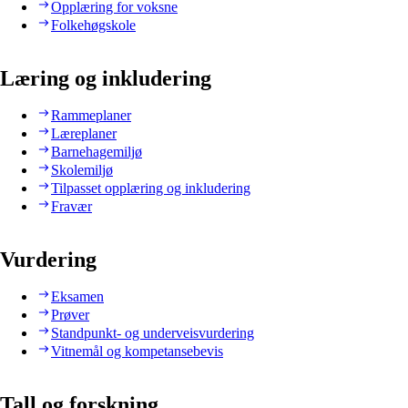
Opplæring for voksne
Folkehøgskole
Læring og inkludering
Rammeplaner
Læreplaner
Barnehagemiljø
Skolemiljø
Tilpasset opplæring og inkludering
Fravær
Vurdering
Eksamen
Prøver
Standpunkt- og underveisvurdering
Vitnemål og kompetansebevis
Tall og forskning