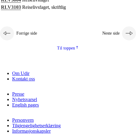
Kjerneelementer
RLV3103
Reiselivsfaget, skriftlig
Tverrfaglige temaer
Grunnleggende ferdigheter
Forrige side
Neste side
Til toppen
Om Udir
Kontakt oss
Presse
Nyhetsvarsel
English pages
Personvern
Tilgjengelighetserklæring
Informasjonskapsler