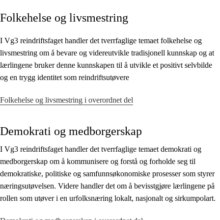
Folkehelse og livsmestring
Kjerneelementer
Tverrfaglige temaer
I Vg3 reindriftsfaget handler det tverrfaglige temaet folkehelse og
livsmestring om å bevare og videreutvikle tradisjonell kunnskap og at
Grunnleggende ferdigheter
lærlingene bruker denne kunnskapen til å utvikle et positivt selvbilde
og en trygg identitet som reindriftsutøvere
Folkehelse og livsmestring i overordnet del
Demokrati og medborgerskap
I Vg3 reindriftsfaget handler det tverrfaglige temaet demokrati og
medborgerskap om å kommunisere og forstå og forholde seg til
demokratiske, politiske og samfunnsøkonomiske prosesser som styrer
næringsutøvelsen. Videre handler det om å bevisstgjøre lærlingene på
rollen som utøver i en urfolksnæring lokalt, nasjonalt og sirkumpolart.