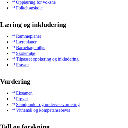
Opplæring for voksne
Folkehøgskole
Læring og inkludering
Rammeplaner
Læreplaner
Barnehagemiljø
Skolemiljø
Tilpasset opplæring og inkludering
Fravær
Vurdering
Eksamen
Prøver
Standpunkt- og underveisvurdering
Vitnemål og kompetansebevis
Tall og forskning