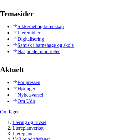
Temasider
Sikkerhet og beredskap
Læremidler
Digitalisering
Samisk i barnehage og skole
Nasjonale minoriteter
Aktuelt
For pressen
Høringer
Nyhetsvarsel
Om Udir
Om faget
Læring og trivsel
Læreplanverket
Læreplaner
Vg3 reindriftsfaget