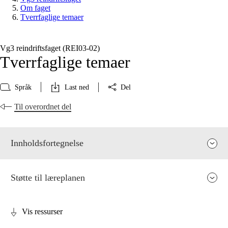
Om faget
Tverrfaglige temaer
Vg3 reindriftsfaget (REI03‑02)
Tverrfaglige temaer
Språk
Last ned
Del
Til overordnet del
Innholdsfortegnelse
Støtte til læreplanen
Vis ressurser
Fagets relevans og sentrale verdier