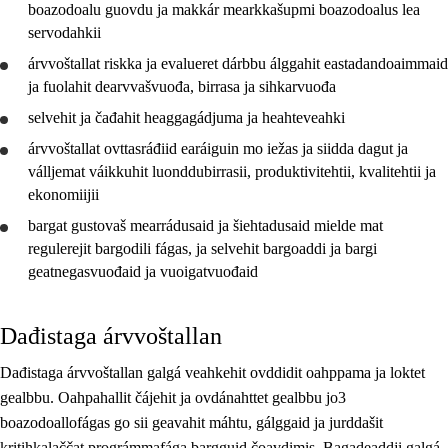
boazodoalu guovdu ja makkár mearkkašupmi boazodoalus lea
servodahkii
árvvoštallat
riskka ja evalueret dárbbu álggahit eastadandoaimmaid
ja fuolahit dearvvašvuođa, birrasa ja sihkarvuođa
selvehit
ja
čađahit
heaggagádjuma ja heahteveahki
árvvoštallat
ovttasráđiid earáiguin mo iežas ja siidda dagut ja
válljemat váikkuhit luonddubirrasii, produktivitehtii, kvalitehtii ja
ekonomiijii
bargat gustovaš mearrádusaid ja šiehtadusaid mielde mat
regulerejit bargodili fágas, ja
selvehit
bargoaddi ja bargi
geatnegasvuođaid ja vuoigatvuođaid
Dađistaga árvvoštallan
Dađistaga árvvoštallan galgá veahkehit ovddidit oahppama ja loktet
gealbbu. Oahpahallit čájehit ja ovdánahttet gealbbu jo3
boazodoallofágas go sii geavahit máhtu, gálggaid ja jurddašit
kritihkalaččat prográmmafága bargguid čoavdimis. Bagadeaddji galgá