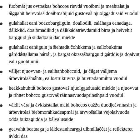
fuobmát jus ovttaskas bohccos rievdá vuoibmi ja meahtalat ja
álggahit heivvolaš doaibmabijuid gustovaš njuolggadusaid vuođul
gulahallat eará boazobargiiguin, doallodili, ealáhaga eanadaga,
dálkkiid, doaibmadiliid ja dálkkádatrievdamiid birra ja heivehit
bargguid ja siidadoalu dan mielde
gulahallat earáiguin ja šiehtadit čohkkema ja eallobuktima
gárddástallama hárrái, ja bargat oktasašbargguid gárddis ja doalvut
ealu guohtumii
válljet njuovvan- ja ealihanbohccuid, ja čilget válljema
árbevirolašmáhtu, eallostruktuvrra ja buvttadanmihtu vuođul
heakkahuhttit bohcco gustovaš njuolggadusaid mielde ja njuovvat
ja rihttet bohcco gustovaš ráinnasvuođaprinsihpaid vuođul
váldit vára ja ávkkástallat maid bohccos oažžu duodjeávnnasin ja
árbevirolaš biebmoráhkadeapmái ja
árvvoštallat
vejolašvuođa
ođđa buktagiidda ja bálvalusaide
geavahit
beatnaga ja láidestanhearggi ulbmillaččat ja
reflekteret
ávkki das