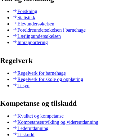
Forskning
Statistikk
Elevundersøkelsen
Foreldreundersøkelsen i barnehage
Lærlingundersøkelsen
Innrapportering
Regelverk
Regelverk for barnehage
Regelverk for skole og opplæring
Tilsyn
Kompetanse og tilskudd
Kvalitet og kompetanse
Kompetanseutvikling og videreutdanning
Lederutdanning
Tilskudd