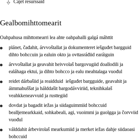
Čájet resurssaid
Fága relevánsa ja guovddáš árvvut
Gealbomihttomearit
Guovddášelemeanttat
Fágaidrasttideaddji fáttát
Oahpahusa mihttomearri lea ahte oahpahalli galgá máhttit
Vuođđogálggat
plánet
,
čađahit
,
árvvoštallat
ja
dokumenteret
iešguđet bargguid
dihto bohccuin ja ealuin okto ja ovttasráđiid earáiguin
árvvoštallat
ja
geavahit
heivvolaš bargovugiid doallodili ja
ealáhaga ektui, ja dihto bohcco ja ealu meahtalaga vuođul
reidet dárbašiid ja reaidduid iešguđet bargguide,
geavahit
ja
Jo3 boazodoallofága
áimmahuššat ja hálddašit bargodávviriid, teknihkalaš
veahkkeneavvuid ja rusttegiid
dovdat ja bagadit iežas ja siidaguimmiid bohccuid
bealljemearkkaid, sohkabeali, agi, vuoimmi ja guolgga ja čorvviid
vuođul
válddahit
árbevirolaš mearkumiid ja merket iežas dahje siidaoasi
bohccuid