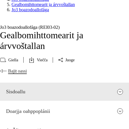
Gealbomihttomearit ja árvvoštallan
Jo3 boazodoallofága
Jo3 boazodoallofága (REI03‑02)
Gealbomihttomearit ja
árvvoštallan
Giella
Viečča
Juoge
Bajit oassi
Sisdoallu
Doarjja oahppoplánii