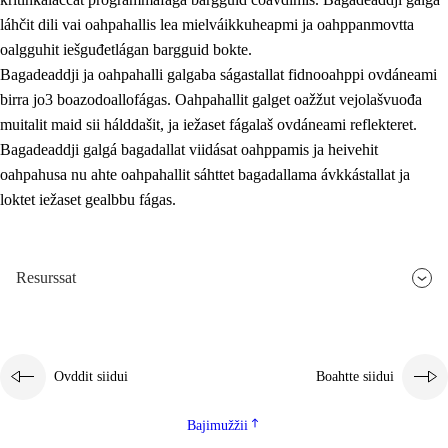
láhčit dili vai oahpahallis lea mielváikkuheapmi ja oahppanmovtta
oalgguhit iešguđetlágan bargguid bokte.
Bagadeaddji ja oahpahalli galgaba ságastallat fidnooahppi ovdáneami
birra jo3 boazodoallofágas. Oahpahallit galget oažžut vejolašvuođa
muitalit maid sii hálddašit, ja iežaset fágalaš ovdáneami reflekteret.
Bagadeaddji galgá bagadallat viidásat oahppamis ja heivehit
oahpahusa nu ahte oahpahallit sáhttet bagadallama ávkkástallat ja
loktet iežaset gealbbu fágas.
Resurssat
Ovddit siidui
Boahtte siidui
Bajimužžii