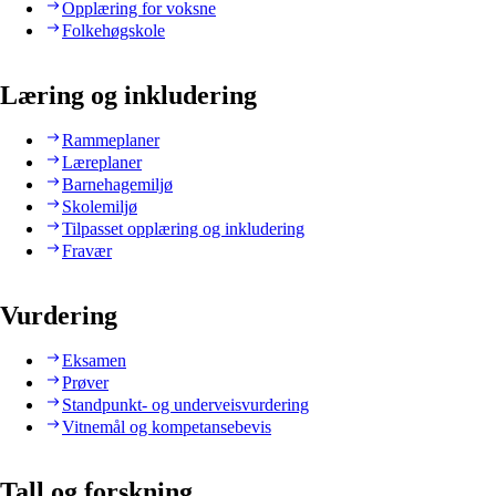
Opplæring for voksne
Folkehøgskole
Læring og inkludering
Rammeplaner
Læreplaner
Barnehagemiljø
Skolemiljø
Tilpasset opplæring og inkludering
Fravær
Vurdering
Eksamen
Prøver
Standpunkt- og underveisvurdering
Vitnemål og kompetansebevis
Tall og forskning