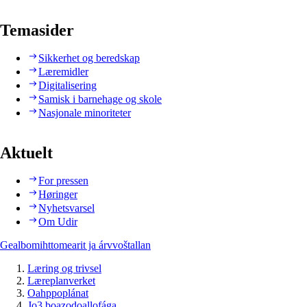
Temasider
Sikkerhet og beredskap
Læremidler
Digitalisering
Samisk i barnehage og skole
Nasjonale minoriteter
Aktuelt
For pressen
Høringer
Nyhetsvarsel
Om Udir
Gealbomihttomearit ja árvvoštallan
Læring og trivsel
Læreplanverket
Oahppoplánat
Jo3 boazodoallofága