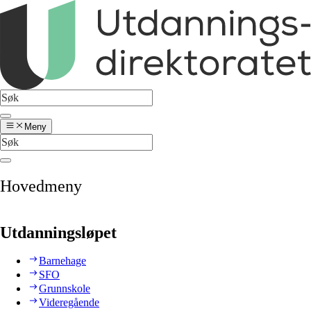
Meny
Hovedmeny
Utdanningsløpet
Barnehage
SFO
Grunnskole
Videregående