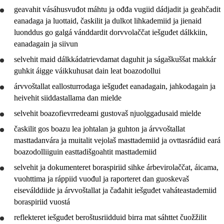
geavahit
vásáhusvuđot máhtu ja ođđa vugiid dádjadit ja geahčadit
eanadaga ja luottaid, časkilit ja
dulkot
lihkademiid ja jienaid
luonddus go galgá vánddardit dorvvolaččat iešguđet dálkkiin,
eanadagain ja siivun
selvehit
maid dálkkádatrievdamat daguhit ja
ságaškuššat
makkár
guhkit áigge váikkuhusat dain leat boazodollui
árvvoštallat
eallosturrodaga iešguđet eanadagain, jahkodagain ja
heivehit siiddastallama dan mielde
selvehit
boazofievrredeami gustovaš njuolggadusaid mielde
časkilit gos boazu lea johtalan ja guhton ja
árvvoštallat
masttadanvára ja muitalit vejolaš masttademiid ja ovttasráđiid eará
boazodolliiguin easttadišgoahtit masttademiid
selvehit
ja
dokumenteret
boraspiriid sihke árbevirolaččat, áicama,
vuohttima ja ráppiid vuođul ja raporteret dan guoskevaš
eiseválddiide ja
árvvoštallat
ja
čađahit
iešguđet vaháteastademiid
boraspiriid vuostá
reflekteret
iešguđet beroštusriidduid birra mat sáhttet čuožžilit