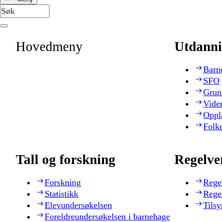
Hovedmeny
Utdanni
Barn
SFO
Grun
Vide
Oppl
Folk
Tall og forskning
Regelve
Forskning
Rege
Statistikk
Rege
Elevundersøkelsen
Tilsy
Foreldreundersøkelsen i barnehage