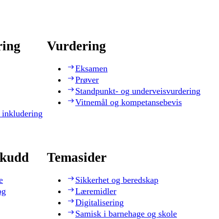
ring
Vurdering
Eksamen
Prøver
Standpunkt- og underveisvurdering
Vitnemål og kompetansebevis
 inkludering
skudd
Temasider
e
Sikkerhet og beredskap
og
Læremidler
Digitalisering
Samisk i barnehage og skole