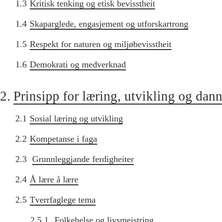
1.3
Kritisk tenking og etisk bevisstheit
1.4
Skaparglede, engasjement og utforskartrong
1.5
Respekt for naturen og miljøbevisstheit
1.6
Demokrati og medverknad
2.
Prinsipp for læring, utvikling og dan
2.1
Sosial læring og utvikling
2.2
Kompetanse i faga
2.3
Grunnleggjande ferdigheiter
2.4
Å lære å lære
2.5
Tverrfaglege tema
2.5.1
Folkehelse og livsmeistring