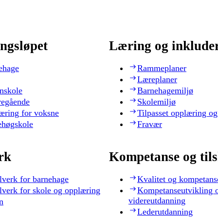
ngsløpet
Læring og inklude
ehage
Rammeplaner
Læreplaner
nskole
Barnehagemiljø
regående
Skolemiljø
æring for voksne
Tilpasset opplæring og
ehøgskole
Fravær
rk
Kompetanse og til
lverk for barnehage
Kvalitet og kompetans
lverk for skole og opplæring
Kompetanseutvikling 
videreutdanning
n
Lederutdanning