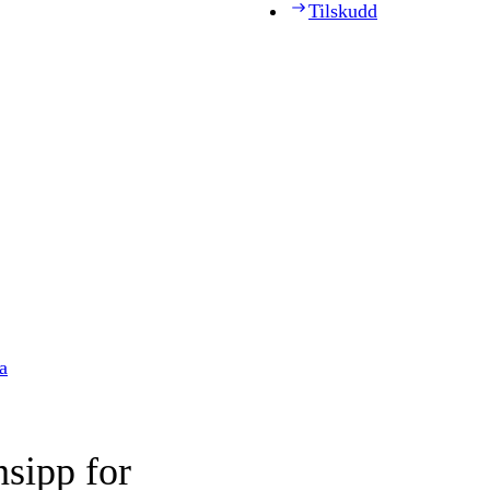
Tilskudd
a
nsipp for