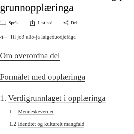
grunnopplæringa
Språk
Last ned
Del
Til jo3 ullo-ja láigeduodjefága
Om overordna del
Formålet med opplæringa
1.
Verdigrunnlaget i opplæringa
1.1
Menneskeverdet
1.2
Identitet og kulturelt mangfald