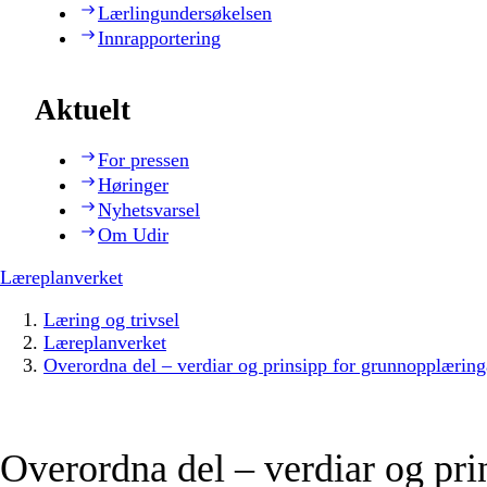
Lærlingundersøkelsen
Innrapportering
Aktuelt
For pressen
Høringer
Nyhetsvarsel
Om Udir
Læreplanverket
Læring og trivsel
Læreplanverket
Overordna del – verdiar og prinsipp for grunnopplæring
Overordna del – verdiar og pri