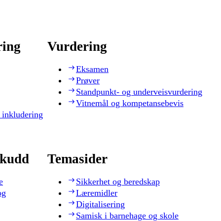
ring
Vurdering
Eksamen
Prøver
Standpunkt- og underveisvurdering
Vitnemål og kompetansebevis
 inkludering
skudd
Temasider
e
Sikkerhet og beredskap
og
Læremidler
Digitalisering
Samisk i barnehage og skole