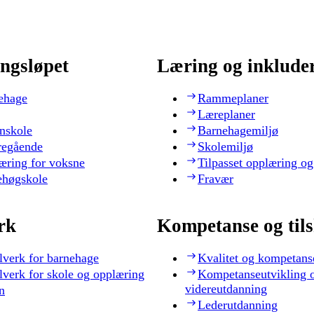
ngsløpet
Læring og inklude
ehage
Rammeplaner
Læreplaner
nskole
Barnehagemiljø
regående
Skolemiljø
æring for voksne
Tilpasset opplæring og
ehøgskole
Fravær
rk
Kompetanse og til
lverk for barnehage
Kvalitet og kompetans
lverk for skole og opplæring
Kompetanseutvikling 
videreutdanning
n
Lederutdanning