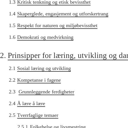
1.3
Kritisk tenkning og etisk bevissthet
1.4
Skaperglede, engasjement og utforskertrang
1.5
Respekt for naturen og miljøbevissthet
1.6
Demokrati og medvirkning
2.
Prinsipper for læring, utvikling og d
2.1
Sosial læring og utvikling
2.2
Kompetanse i fagene
2.3
Grunnleggende ferdigheter
2.4
Å lære å lære
2.5
Tverrfaglige temaer
2.5.1
Folkehelse og livsmestring