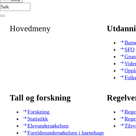
Hovedmeny
Utdanni
Barn
SFO
Grun
Vide
Oppl
Folk
Tall og forskning
Regelve
Forskning
Rege
Statistikk
Rege
Elevundersøkelsen
Tilsy
Foreldreundersøkelsen i barnehage