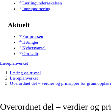
Lærlingundersøkelsen
Innrapportering
Aktuelt
For pressen
Høringer
Nyhetsvarsel
Om Udir
Læreplanverket
Læring og trivsel
Læreplanverket
Overordnet del – verdier og prinsipper for grunnopplær
Overordnet del – verdier og pr