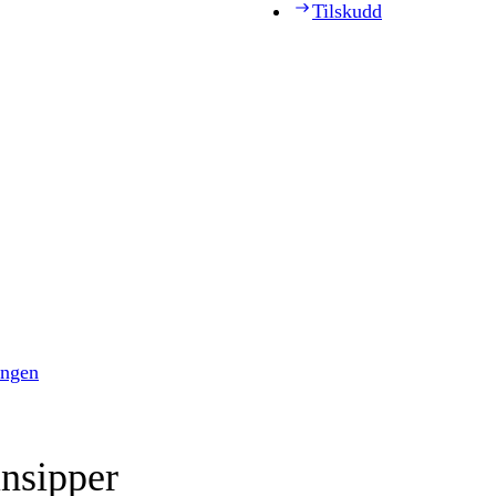
Tilskudd
ingen
insipper