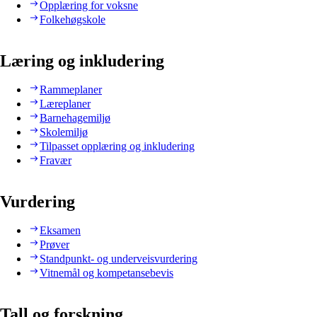
Opplæring for voksne
Folkehøgskole
Læring og inkludering
Rammeplaner
Læreplaner
Barnehagemiljø
Skolemiljø
Tilpasset opplæring og inkludering
Fravær
Vurdering
Eksamen
Prøver
Standpunkt- og underveisvurdering
Vitnemål og kompetansebevis
Tall og forskning