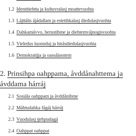
1.2
Identitiehtta ja kultuvralasj moattevuohta
1.3
Lájttális ájádallam ja estetihkalasj diedulasjvuohta
1.4
Dahkamávvo, berustibme ja diehtemvájnogisvuohta
1.5
Vieledus luonnduj ja birásdiedulasjvuohta
1.6
Demokratijja ja oassálasstem
2.
Prinsihpa oahppama, åvddånahttema ja
ávddama hárráj
2.1
Sosiála oahppam ja åvddånibme
2.2
Máhtudahka fágáj hárráj
2.3
Vuodulasj tjehpudagá
2.4
Oahppat oahppat