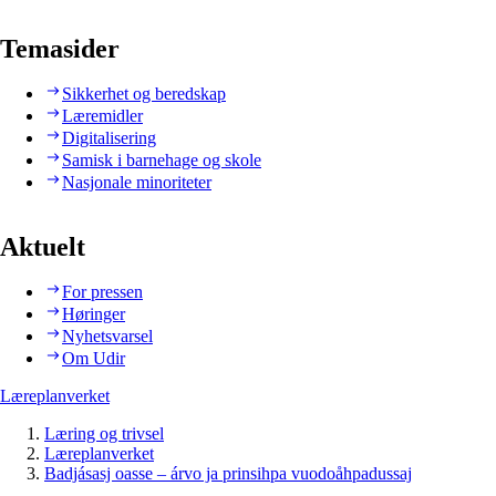
Temasider
Sikkerhet og beredskap
Læremidler
Digitalisering
Samisk i barnehage og skole
Nasjonale minoriteter
Aktuelt
For pressen
Høringer
Nyhetsvarsel
Om Udir
Læreplanverket
Læring og trivsel
Læreplanverket
Badjásasj oasse – árvo ja prinsihpa vuodoåhpadussaj