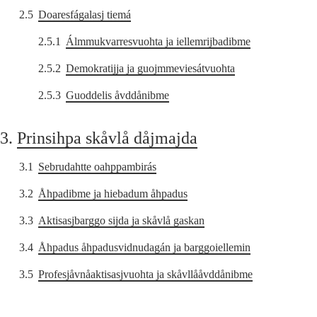
2.5
Doaresfágalasj tiemá
2.5.1
Álmmukvarresvuohta ja iellemrijbadibme
2.5.2
Demokratijja ja guojmmeviesátvuohta
2.5.3
Guoddelis åvddånibme
3.
Prinsihpa skåvlå dåjmajda
3.1
Sebrudahtte oahppambirás
3.2
Åhpadibme ja hiebadum åhpadus
3.3
Aktisasjbarggo sijda ja skåvlå gaskan
3.4
Åhpadus åhpadusvidnudagán ja barggoiellemin
3.5
Profesjåvnåaktisasjvuohta ja skåvllååvddånibme