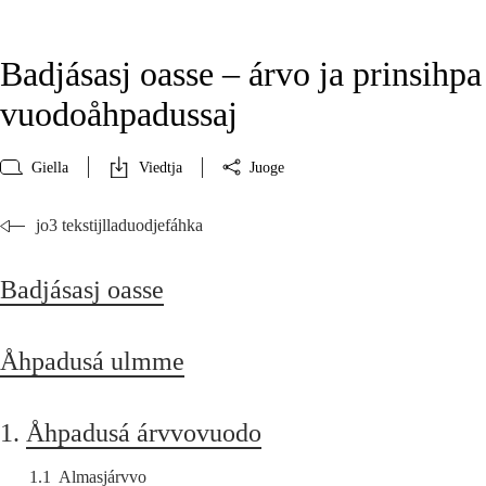
Badjásasj oasse – árvo ja prinsihpa
vuodoåhpadussaj
Giella
Viedtja
Juoge
jo3 tekstijlladuodjefáhka
Badjásasj oasse
Åhpadusá ulmme
1.
Åhpadusá árvvovuodo
1.1
Almasjárvvo