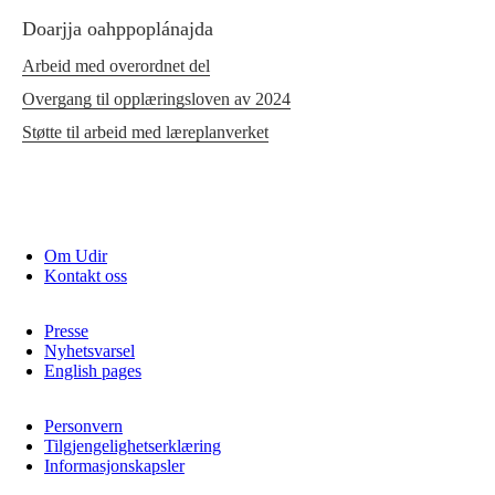
Doarjja oahppoplánajda
Arbeid med overordnet del
Overgang til opplæringsloven av 2024
Støtte til arbeid med læreplanverket
Om Udir
Kontakt oss
Presse
Nyhetsvarsel
English pages
Personvern
Tilgjengelighetserklæring
Informasjonskapsler