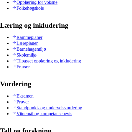
Opplæring for voksne
Folkehøgskole
Læring og inkludering
Rammeplaner
Læreplaner
Barnehagemiljø
Skolemiljø
Tilpasset opplæring og inkludering
Fravær
Vurdering
Eksamen
Prøver
Standpunkt- og underveisvurdering
Vitnemål og kompetansebevis
Tall og forskning