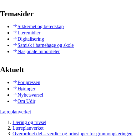
Temasider
Sikkerhet og beredskap
Læremidler
Digitalisering
Samisk i barnehage og skole
Nasjonale minoriteter
Aktuelt
For pressen
Høringer
Nyhetsvarsel
Om Udir
Læreplanverket
Læring og trivsel
Læreplanverket
Overordnet del – verdier og prinsipper for grunnopplæringen