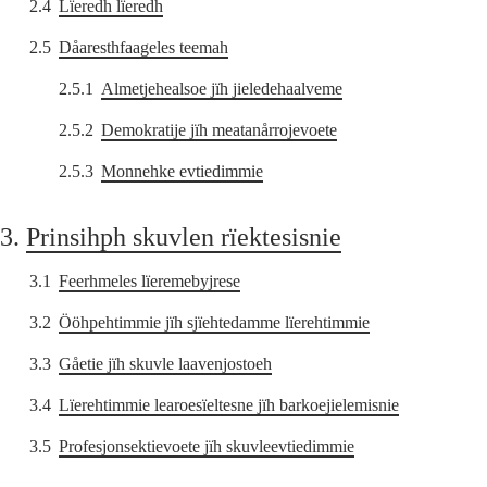
2.4
Lïeredh lïeredh
2.5
Dåaresthfaageles teemah
2.5.1
Almetjehealsoe jïh jieledehaalveme
2.5.2
Demokratije jïh meatanårrojevoete
2.5.3
Monnehke evtiedimmie
3.
Prinsihph skuvlen rïektesisnie
3.1
Feerhmeles lïeremebyjrese
3.2
Ööhpehtimmie jïh sjïehtedamme lïerehtimmie
3.3
Gåetie jïh skuvle laavenjostoeh
3.4
Lïerehtimmie learoesïeltesne jïh barkoejielemisnie
3.5
Profesjonsektievoete jïh skuvleevtiedimmie