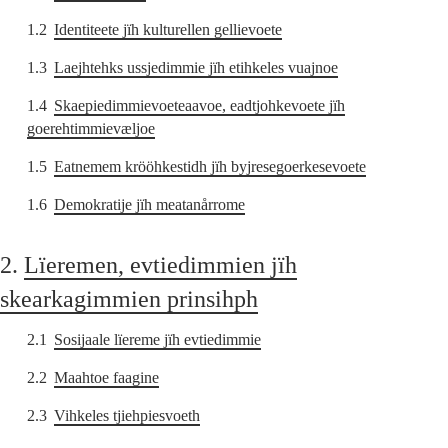
1.2
Identiteete jïh kulturellen gellievoete
1.3
Laejhtehks ussjedimmie jïh etihkeles vuajnoe
1.4
Skaepiedimmievoeteaavoe, eadtjohkevoete jïh
goerehtimmievæljoe
1.5
Eatnemem krööhkestidh jïh byjresegoerkesevoete
1.6
Demokratije jïh meatanårrome
2.
Lïeremen, evtiedimmien jïh
skearkagimmien prinsihph
2.1
Sosijaale lïereme jïh evtiedimmie
2.2
Maahtoe faagine
2.3
Vihkeles tjiehpiesvoeth