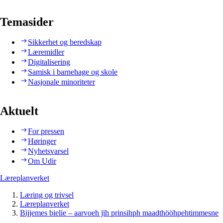
Temasider
Sikkerhet og beredskap
Læremidler
Digitalisering
Samisk i barnehage og skole
Nasjonale minoriteter
Aktuelt
For pressen
Høringer
Nyhetsvarsel
Om Udir
Læreplanverket
Læring og trivsel
Læreplanverket
Bijjemes bielie – aarvoeh jïh prinsihph maadthööhpehtimmesne