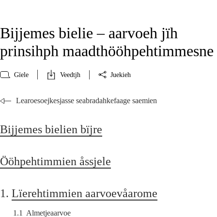
Bijjemes bielie – aarvoeh jïh
prinsihph maadthööhpehtimmesne
Gïele
Veedtjh
Juekieh
Learoesoejkesjasse seabradahkefaage saemien
Bijjemes bielien bïjre
Ööhpehtimmien åssjele
1.
Lïerehtimmien aarvoevåarome
1.1
Almetjeaarvoe