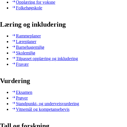
Opplæring for voksne
Folkehøgskole
Læring og inkludering
Rammeplaner
Læreplaner
Barnehagemiljø
Skolemiljø
Tilpasset opplæring og inkludering
Fravær
Vurdering
Eksamen
Prøver
Standpunkt- og underveisvurdering
Vitnemål og kompetansebevis
Tall og forskning