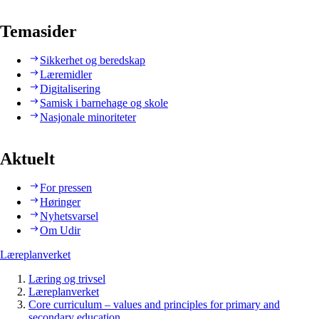
Temasider
Sikkerhet og beredskap
Læremidler
Digitalisering
Samisk i barnehage og skole
Nasjonale minoriteter
Aktuelt
For pressen
Høringer
Nyhetsvarsel
Om Udir
Læreplanverket
Læring og trivsel
Læreplanverket
Core curriculum – values and principles for primary and
secondary education