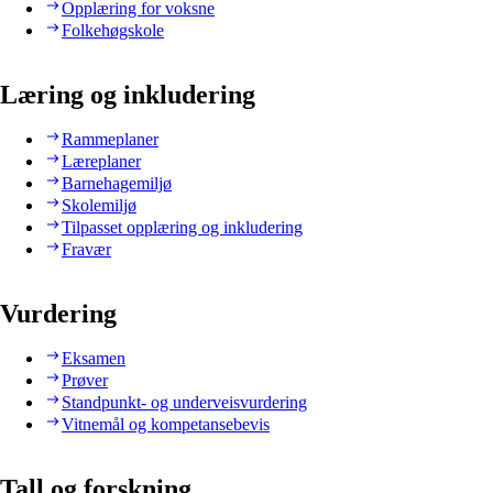
Opplæring for voksne
Folkehøgskole
Læring og inkludering
Rammeplaner
Læreplaner
Barnehagemiljø
Skolemiljø
Tilpasset opplæring og inkludering
Fravær
Vurdering
Eksamen
Prøver
Standpunkt- og underveisvurdering
Vitnemål og kompetansebevis
Tall og forskning