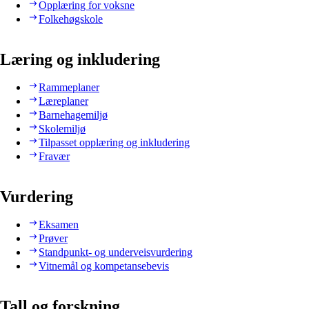
Opplæring for voksne
Folkehøgskole
Læring og inkludering
Rammeplaner
Læreplaner
Barnehagemiljø
Skolemiljø
Tilpasset opplæring og inkludering
Fravær
Vurdering
Eksamen
Prøver
Standpunkt- og underveisvurdering
Vitnemål og kompetansebevis
Tall og forskning