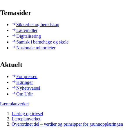
Temasider
Sikkerhet og beredskap
Læremidler
Digitalisering
Samisk i barnehage og skole
Nasjonale minoriteter
Aktuelt
For pressen
Høringer
Nyhetsvarsel
Om Udir
Læreplanverket
Læring og trivsel
Læreplanverket
Overordnet del – verdier og prinsipper for grunnopplæringen