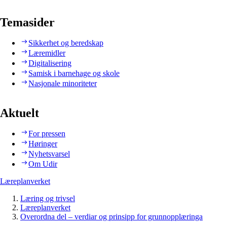
Temasider
Sikkerhet og beredskap
Læremidler
Digitalisering
Samisk i barnehage og skole
Nasjonale minoriteter
Aktuelt
For pressen
Høringer
Nyhetsvarsel
Om Udir
Læreplanverket
Læring og trivsel
Læreplanverket
Overordna del – verdiar og prinsipp for grunnopplæringa