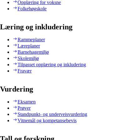
Opplæring for voksne
Folkehøgskole
Læring og inkludering
Rammeplaner
Læreplaner
Barnehagemiljø
Skolemiljø
Tilpasset opplæring og inkludering
Fravær
Vurdering
Eksamen
Prøver
Standpunkt- og underveisvurdering
Vitnemål og kompetansebevis
Tall og forskning