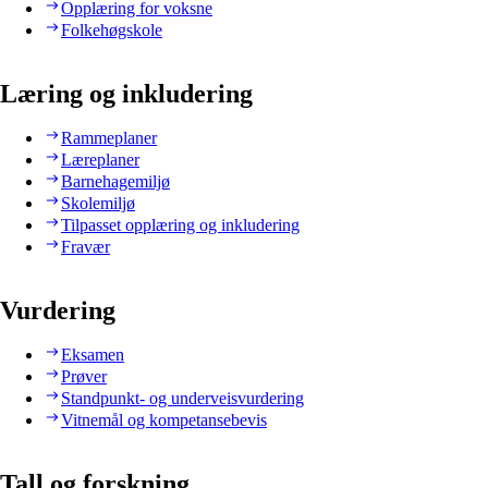
Opplæring for voksne
Folkehøgskole
Læring og inkludering
Rammeplaner
Læreplaner
Barnehagemiljø
Skolemiljø
Tilpasset opplæring og inkludering
Fravær
Vurdering
Eksamen
Prøver
Standpunkt- og underveisvurdering
Vitnemål og kompetansebevis
Tall og forskning