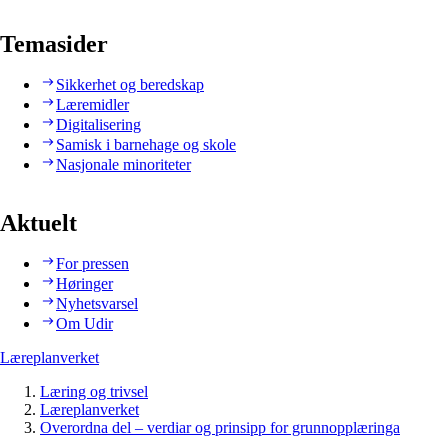
Temasider
Sikkerhet og beredskap
Læremidler
Digitalisering
Samisk i barnehage og skole
Nasjonale minoriteter
Aktuelt
For pressen
Høringer
Nyhetsvarsel
Om Udir
Læreplanverket
Læring og trivsel
Læreplanverket
Overordna del – verdiar og prinsipp for grunnopplæringa