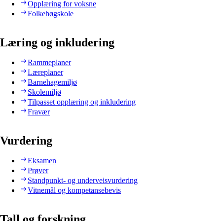
Opplæring for voksne
Folkehøgskole
Læring og inkludering
Rammeplaner
Læreplaner
Barnehagemiljø
Skolemiljø
Tilpasset opplæring og inkludering
Fravær
Vurdering
Eksamen
Prøver
Standpunkt- og underveisvurdering
Vitnemål og kompetansebevis
Tall og forskning