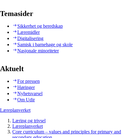
Temasider
Sikkerhet og beredskap
Læremidler
Digitalisering
Samisk i barnehage og skole
Nasjonale minoriteter
Aktuelt
For pressen
Høringer
Nyhetsvarsel
Om Udir
Læreplanverket
Læring og trivsel
Læreplanverket
Core curriculum – values and principles for primary and
secondary education