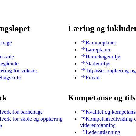
ngsløpet
Læring og inklude
ehage
Rammeplaner
Læreplaner
nskole
Barnehagemiljø
regående
Skolemiljø
æring for voksne
Tilpasset opplæring og
ehøgskole
Fravær
rk
Kompetanse og til
lverk for barnehage
Kvalitet og kompetans
lverk for skole og opplæring
Kompetanseutvikling 
videreutdanning
n
Lederutdanning