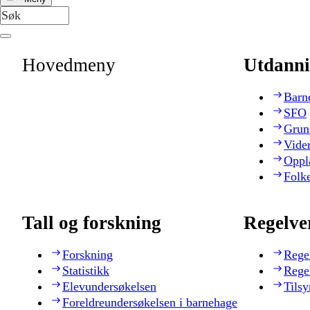
Hovedmeny
Utdanni
Barn
SFO
Grun
Vide
Oppl
Folk
Tall og forskning
Regelve
Forskning
Rege
Statistikk
Rege
Elevundersøkelsen
Tilsy
Foreldreundersøkelsen i barnehage