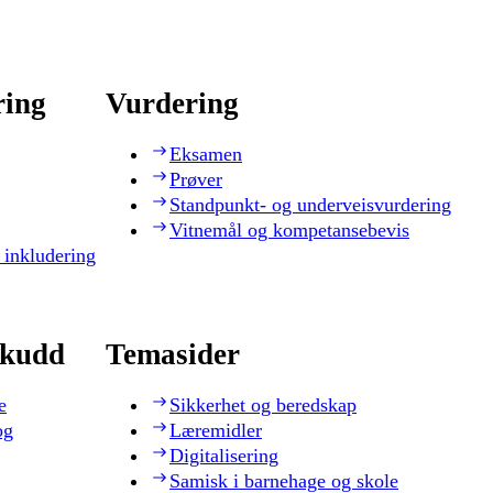
ring
Vurdering
Eksamen
Prøver
Standpunkt- og underveisvurdering
Vitnemål og kompetansebevis
 inkludering
skudd
Temasider
e
Sikkerhet og beredskap
og
Læremidler
Digitalisering
Samisk i barnehage og skole