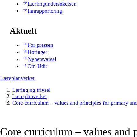
Lærlingundersøkelsen
Innrapportering
Aktuelt
For pressen
Høringer
Nyhetsvarsel
Om Udir
Læreplanverket
Læring og trivsel
Læreplanverket
Core curriculum – values and principles for primary an
Core curriculum – values and p