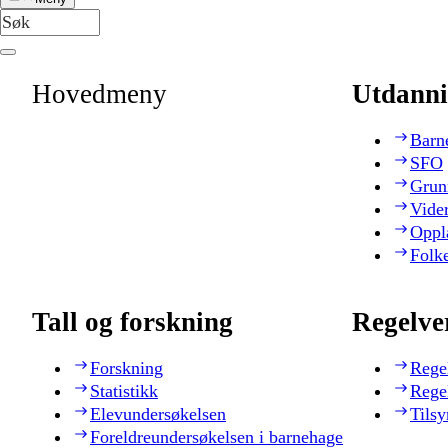
Hovedmeny
Utdanni
Barn
SFO
Grun
Vide
Oppl
Folk
Tall og forskning
Regelve
Forskning
Rege
Statistikk
Rege
Elevundersøkelsen
Tilsy
Foreldreundersøkelsen i barnehage