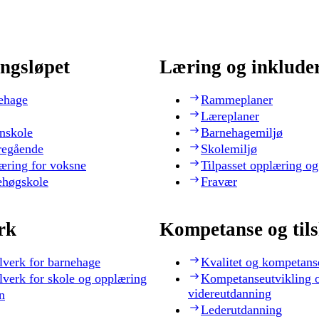
ngsløpet
Læring og inklude
ehage
Rammeplaner
Læreplaner
nskole
Barnehagemiljø
regående
Skolemiljø
æring for voksne
Tilpasset opplæring og
ehøgskole
Fravær
rk
Kompetanse og til
lverk for barnehage
Kvalitet og kompetans
lverk for skole og opplæring
Kompetanseutvikling 
videreutdanning
n
Lederutdanning