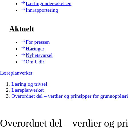
Lærlingundersøkelsen
Innrapportering
Aktuelt
For pressen
Høringer
Nyhetsvarsel
Om Udir
Læreplanverket
Læring og trivsel
Læreplanverket
Overordnet del – verdier og prinsipper for grunnopplær
Overordnet del – verdier og pr