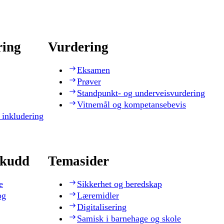
ring
Vurdering
Eksamen
Prøver
Standpunkt- og underveisvurdering
Vitnemål og kompetansebevis
 inkludering
skudd
Temasider
e
Sikkerhet og beredskap
og
Læremidler
Digitalisering
Samisk i barnehage og skole