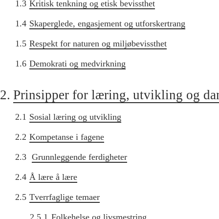
1.3
Kritisk tenkning og etisk bevissthet
1.4
Skaperglede, engasjement og utforskertrang
1.5
Respekt for naturen og miljøbevissthet
1.6
Demokrati og medvirkning
2.
Prinsipper for læring, utvikling og d
2.1
Sosial læring og utvikling
2.2
Kompetanse i fagene
2.3
Grunnleggende ferdigheter
2.4
Å lære å lære
2.5
Tverrfaglige temaer
2.5.1
Folkehelse og livsmestring