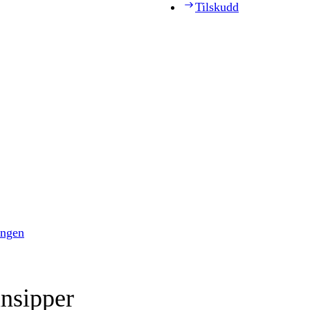
Tilskudd
ingen
insipper