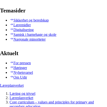
Temasider
Sikkerhet og beredskap
Læremidler
Digitalisering
Samisk i barnehage og skole
Nasjonale minoriteter
Aktuelt
For pressen
Høringer
Nyhetsvarsel
Om Udir
Læreplanverket
Læring og trivsel
Læreplanverket
Core curriculum – values and principles for primary and
secondary education