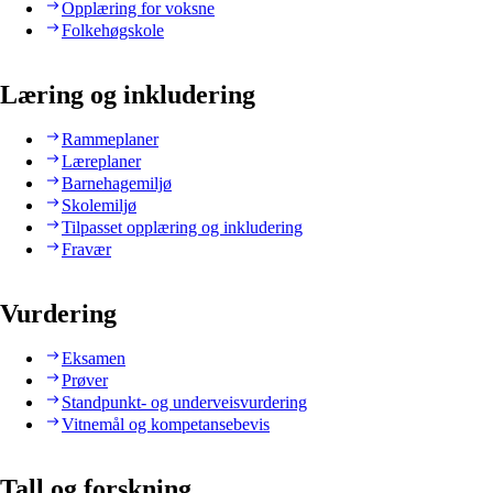
Opplæring for voksne
Folkehøgskole
Læring og inkludering
Rammeplaner
Læreplaner
Barnehagemiljø
Skolemiljø
Tilpasset opplæring og inkludering
Fravær
Vurdering
Eksamen
Prøver
Standpunkt- og underveisvurdering
Vitnemål og kompetansebevis
Tall og forskning