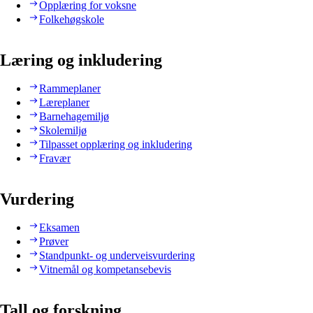
Opplæring for voksne
Folkehøgskole
Læring og inkludering
Rammeplaner
Læreplaner
Barnehagemiljø
Skolemiljø
Tilpasset opplæring og inkludering
Fravær
Vurdering
Eksamen
Prøver
Standpunkt- og underveisvurdering
Vitnemål og kompetansebevis
Tall og forskning