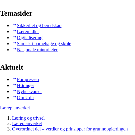
Temasider
Sikkerhet og beredskap
Læremidler
Digitalisering
Samisk i barnehage og skole
Nasjonale minoriteter
Aktuelt
For pressen
Høringer
Nyhetsvarsel
Om Udir
Læreplanverket
Læring og trivsel
Læreplanverket
Overordnet del – verdier og prinsipper for grunnopplæringen