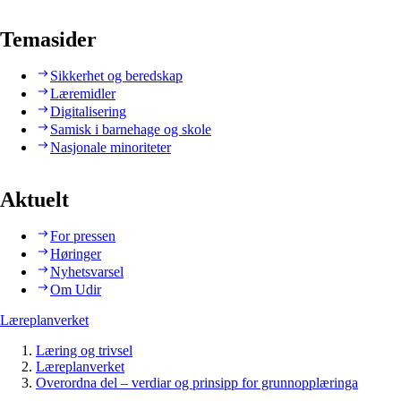
Temasider
Sikkerhet og beredskap
Læremidler
Digitalisering
Samisk i barnehage og skole
Nasjonale minoriteter
Aktuelt
For pressen
Høringer
Nyhetsvarsel
Om Udir
Læreplanverket
Læring og trivsel
Læreplanverket
Overordna del – verdiar og prinsipp for grunnopplæringa