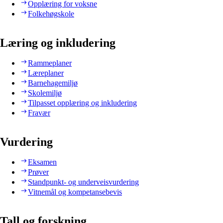
Opplæring for voksne
Folkehøgskole
Læring og inkludering
Rammeplaner
Læreplaner
Barnehagemiljø
Skolemiljø
Tilpasset opplæring og inkludering
Fravær
Vurdering
Eksamen
Prøver
Standpunkt- og underveisvurdering
Vitnemål og kompetansebevis
Tall og forskning