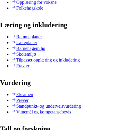
Opplæring for voksne
Folkehøgskole
Læring og inkludering
Rammeplaner
Læreplaner
Barnehagemiljø
Skolemiljø
Tilpasset opplæring og inkludering
Fravær
Vurdering
Eksamen
Prøver
Standpunkt- og underveisvurdering
Vitnemål og kompetansebevis
Tall og forskning