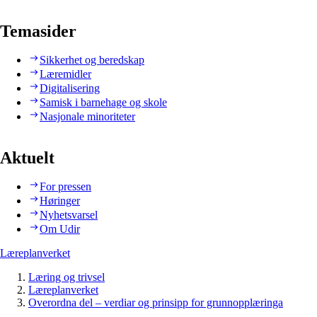
Temasider
Sikkerhet og beredskap
Læremidler
Digitalisering
Samisk i barnehage og skole
Nasjonale minoriteter
Aktuelt
For pressen
Høringer
Nyhetsvarsel
Om Udir
Læreplanverket
Læring og trivsel
Læreplanverket
Overordna del – verdiar og prinsipp for grunnopplæringa