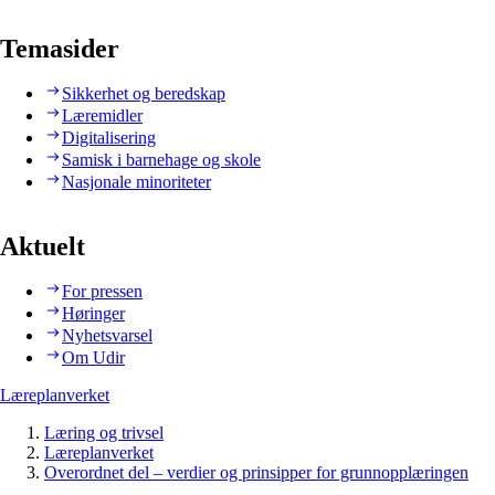
Temasider
Sikkerhet og beredskap
Læremidler
Digitalisering
Samisk i barnehage og skole
Nasjonale minoriteter
Aktuelt
For pressen
Høringer
Nyhetsvarsel
Om Udir
Læreplanverket
Læring og trivsel
Læreplanverket
Overordnet del – verdier og prinsipper for grunnopplæringen