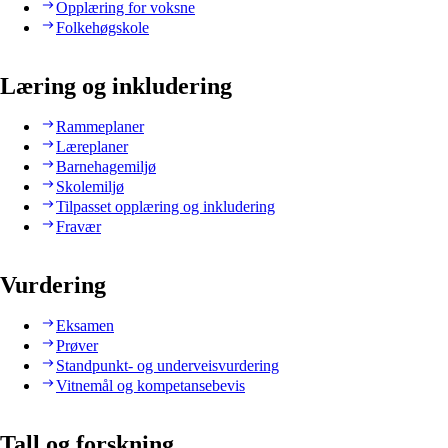
Opplæring for voksne
Folkehøgskole
Læring og inkludering
Rammeplaner
Læreplaner
Barnehagemiljø
Skolemiljø
Tilpasset opplæring og inkludering
Fravær
Vurdering
Eksamen
Prøver
Standpunkt- og underveisvurdering
Vitnemål og kompetansebevis
Tall og forskning