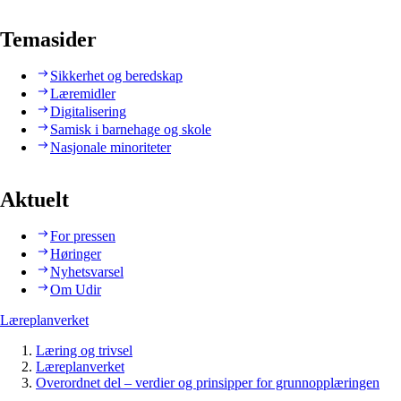
Temasider
Sikkerhet og beredskap
Læremidler
Digitalisering
Samisk i barnehage og skole
Nasjonale minoriteter
Aktuelt
For pressen
Høringer
Nyhetsvarsel
Om Udir
Læreplanverket
Læring og trivsel
Læreplanverket
Overordnet del – verdier og prinsipper for grunnopplæringen