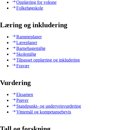
Opplæring for voksne
Folkehøgskole
Læring og inkludering
Rammeplaner
Læreplaner
Barnehagemiljø
Skolemiljø
Tilpasset opplæring og inkludering
Fravær
Vurdering
Eksamen
Prøver
Standpunkt- og underveisvurdering
Vitnemål og kompetansebevis
Tall og forskning