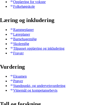
Opplæring for voksne
Folkehøgskole
Læring og inkludering
Rammeplaner
Læreplaner
Barnehagemiljø
Skolemiljø
Tilpasset opplæring og inkludering
Fravær
Vurdering
Eksamen
Prøver
Standpunkt- og underveisvurdering
Vitnemål og kompetansebevis
Tall og forskning