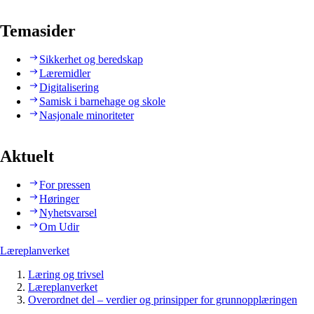
Temasider
Sikkerhet og beredskap
Læremidler
Digitalisering
Samisk i barnehage og skole
Nasjonale minoriteter
Aktuelt
For pressen
Høringer
Nyhetsvarsel
Om Udir
Læreplanverket
Læring og trivsel
Læreplanverket
Overordnet del – verdier og prinsipper for grunnopplæringen