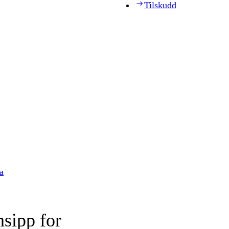
Tilskudd
a
nsipp for