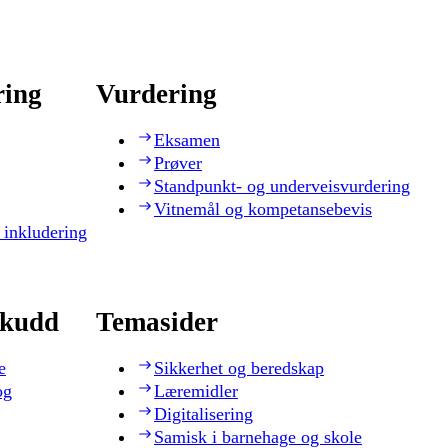
ring
Vurdering
Eksamen
Prøver
Standpunkt- og underveisvurdering
Vitnemål og kompetansebevis
 inkludering
skudd
Temasider
e
Sikkerhet og beredskap
og
Læremidler
Digitalisering
Samisk i barnehage og skole