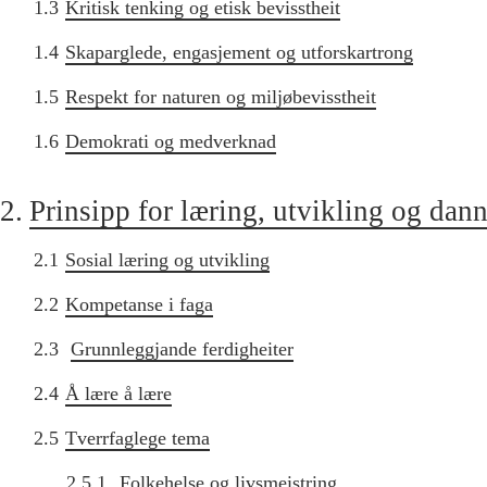
1.3
Kritisk tenking og etisk bevisstheit
1.4
Skaparglede, engasjement og utforskartrong
1.5
Respekt for naturen og miljøbevisstheit
1.6
Demokrati og medverknad
2.
Prinsipp for læring, utvikling og dan
2.1
Sosial læring og utvikling
2.2
Kompetanse i faga
2.3
Grunnleggjande ferdigheiter
2.4
Å lære å lære
2.5
Tverrfaglege tema
2.5.1
Folkehelse og livsmeistring