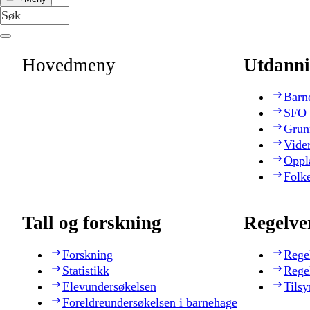
Hovedmeny
Utdanni
Barn
SFO
Grun
Vide
Oppl
Folk
Tall og forskning
Regelve
Forskning
Rege
Statistikk
Rege
Elevundersøkelsen
Tilsy
Foreldreundersøkelsen i barnehage