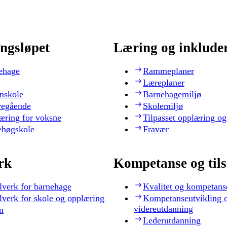
ngsløpet
Læring og inklude
ehage
Rammeplaner
Læreplaner
nskole
Barnehagemiljø
regående
Skolemiljø
æring for voksne
Tilpasset opplæring og
ehøgskole
Fravær
rk
Kompetanse og til
lverk for barnehage
Kvalitet og kompetans
lverk for skole og opplæring
Kompetanseutvikling 
videreutdanning
n
Lederutdanning