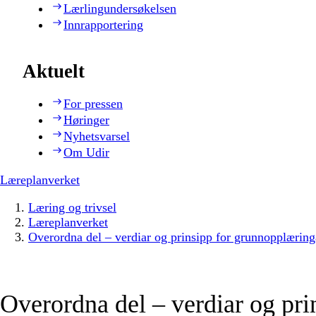
Lærlingundersøkelsen
Innrapportering
Aktuelt
For pressen
Høringer
Nyhetsvarsel
Om Udir
Læreplanverket
Læring og trivsel
Læreplanverket
Overordna del – verdiar og prinsipp for grunnopplæring
Overordna del – verdiar og pri