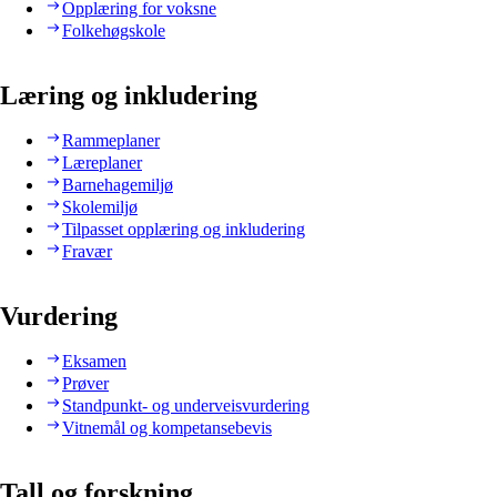
Opplæring for voksne
Folkehøgskole
Læring og inkludering
Rammeplaner
Læreplaner
Barnehagemiljø
Skolemiljø
Tilpasset opplæring og inkludering
Fravær
Vurdering
Eksamen
Prøver
Standpunkt- og underveisvurdering
Vitnemål og kompetansebevis
Tall og forskning