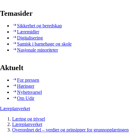
Temasider
Sikkerhet og beredskap
Læremidler
Digitalisering
Samisk i barnehage og skole
Nasjonale minoriteter
Aktuelt
For pressen
Høringer
Nyhetsvarsel
Om Udir
Læreplanverket
Læring og trivsel
Læreplanverket
Overordnet del – verdier og prinsipper for grunnopplæringen