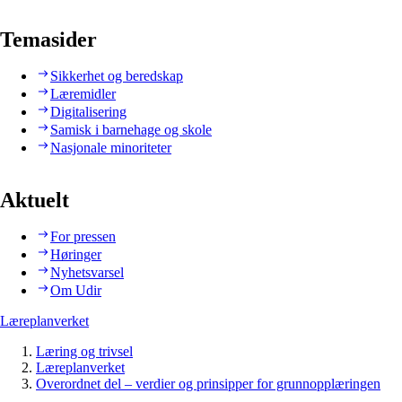
Temasider
Sikkerhet og beredskap
Læremidler
Digitalisering
Samisk i barnehage og skole
Nasjonale minoriteter
Aktuelt
For pressen
Høringer
Nyhetsvarsel
Om Udir
Læreplanverket
Læring og trivsel
Læreplanverket
Overordnet del – verdier og prinsipper for grunnopplæringen