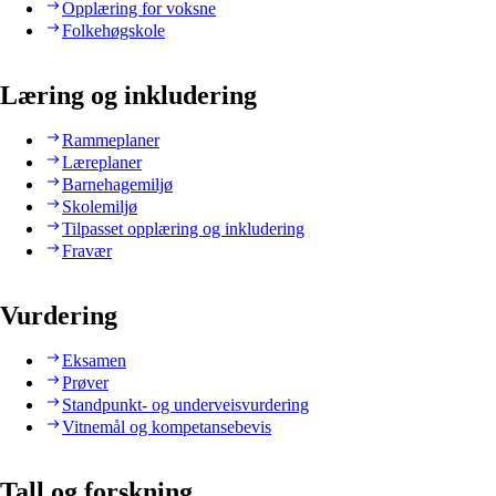
Opplæring for voksne
Folkehøgskole
Læring og inkludering
Rammeplaner
Læreplaner
Barnehagemiljø
Skolemiljø
Tilpasset opplæring og inkludering
Fravær
Vurdering
Eksamen
Prøver
Standpunkt- og underveisvurdering
Vitnemål og kompetansebevis
Tall og forskning