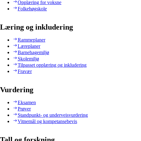
Opplæring for voksne
Folkehøgskole
Læring og inkludering
Rammeplaner
Læreplaner
Barnehagemiljø
Skolemiljø
Tilpasset opplæring og inkludering
Fravær
Vurdering
Eksamen
Prøver
Standpunkt- og underveisvurdering
Vitnemål og kompetansebevis
Tall og forskning