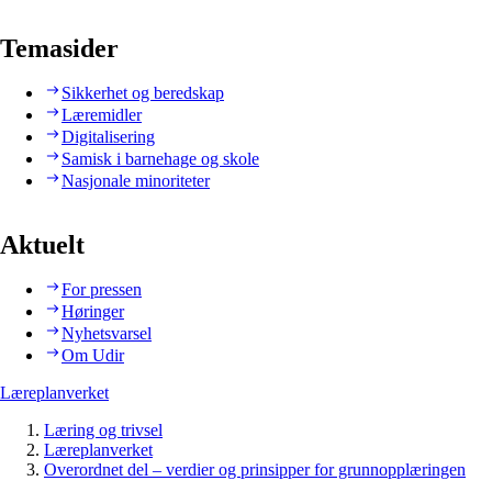
Temasider
Sikkerhet og beredskap
Læremidler
Digitalisering
Samisk i barnehage og skole
Nasjonale minoriteter
Aktuelt
For pressen
Høringer
Nyhetsvarsel
Om Udir
Læreplanverket
Læring og trivsel
Læreplanverket
Overordnet del – verdier og prinsipper for grunnopplæringen