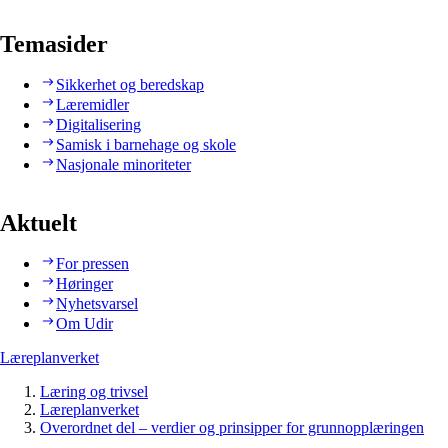
Temasider
Sikkerhet og beredskap
Læremidler
Digitalisering
Samisk i barnehage og skole
Nasjonale minoriteter
Aktuelt
For pressen
Høringer
Nyhetsvarsel
Om Udir
Læreplanverket
Læring og trivsel
Læreplanverket
Overordnet del – verdier og prinsipper for grunnopplæringen