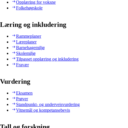
Opplæring for voksne
Folkehøgskole
Læring og inkludering
Rammeplaner
Læreplaner
Barnehagemiljø
Skolemiljø
Tilpasset opplæring og inkludering
Fravær
Vurdering
Eksamen
Prøver
Standpunkt- og underveisvurdering
Vitnemål og kompetansebevis
Tall og forskning