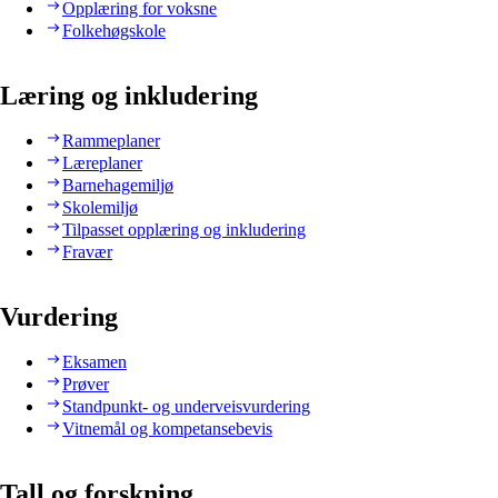
Opplæring for voksne
Folkehøgskole
Læring og inkludering
Rammeplaner
Læreplaner
Barnehagemiljø
Skolemiljø
Tilpasset opplæring og inkludering
Fravær
Vurdering
Eksamen
Prøver
Standpunkt- og underveisvurdering
Vitnemål og kompetansebevis
Tall og forskning