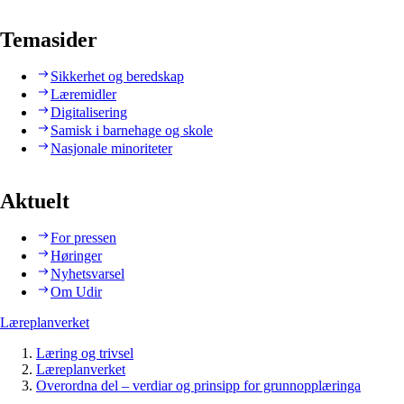
Temasider
Sikkerhet og beredskap
Læremidler
Digitalisering
Samisk i barnehage og skole
Nasjonale minoriteter
Aktuelt
For pressen
Høringer
Nyhetsvarsel
Om Udir
Læreplanverket
Læring og trivsel
Læreplanverket
Overordna del – verdiar og prinsipp for grunnopplæringa