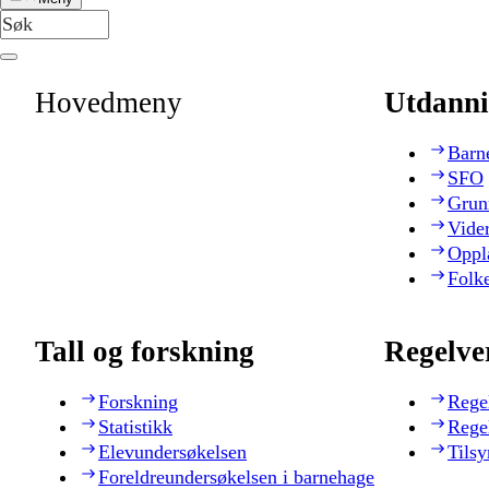
Hovedmeny
Utdanni
Barn
SFO
Grun
Vide
Oppl
Folk
Tall og forskning
Regelve
Forskning
Rege
Statistikk
Rege
Elevundersøkelsen
Tilsy
Foreldreundersøkelsen i barnehage