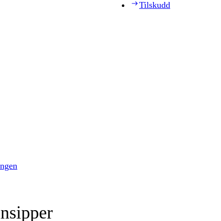
Tilskudd
ingen
insipper