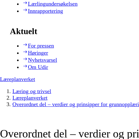
Lærlingundersøkelsen
Innrapportering
Aktuelt
For pressen
Høringer
Nyhetsvarsel
Om Udir
Læreplanverket
Læring og trivsel
Læreplanverket
Overordnet del – verdier og prinsipper for grunnopplær
Overordnet del – verdier og pr