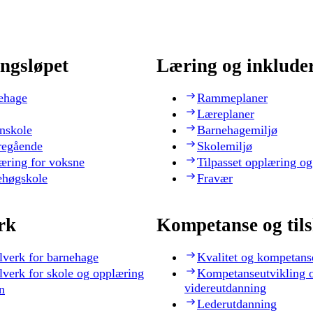
ngsløpet
Læring og inklude
ehage
Rammeplaner
Læreplaner
nskole
Barnehagemiljø
regående
Skolemiljø
æring for voksne
Tilpasset opplæring og
ehøgskole
Fravær
rk
Kompetanse og til
lverk for barnehage
Kvalitet og kompetans
lverk for skole og opplæring
Kompetanseutvikling 
videreutdanning
n
Lederutdanning