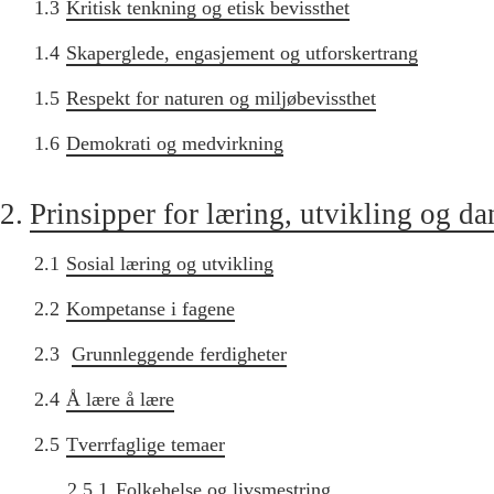
1.3
Kritisk tenkning og etisk bevissthet
1.4
Skaperglede, engasjement og utforskertrang
1.5
Respekt for naturen og miljøbevissthet
1.6
Demokrati og medvirkning
2.
Prinsipper for læring, utvikling og d
2.1
Sosial læring og utvikling
2.2
Kompetanse i fagene
2.3
Grunnleggende ferdigheter
2.4
Å lære å lære
2.5
Tverrfaglige temaer
2.5.1
Folkehelse og livsmestring