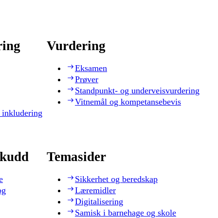
ring
Vurdering
Eksamen
Prøver
Standpunkt- og underveisvurdering
Vitnemål og kompetansebevis
 inkludering
skudd
Temasider
e
Sikkerhet og beredskap
og
Læremidler
Digitalisering
Samisk i barnehage og skole