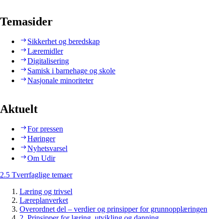
Temasider
Sikkerhet og beredskap
Læremidler
Digitalisering
Samisk i barnehage og skole
Nasjonale minoriteter
Aktuelt
For pressen
Høringer
Nyhetsvarsel
Om Udir
2.5 Tverrfaglige temaer
Læring og trivsel
Læreplanverket
Overordnet del – verdier og prinsipper for grunnopplæringen
2. Prinsipper for læring, utvikling og danning