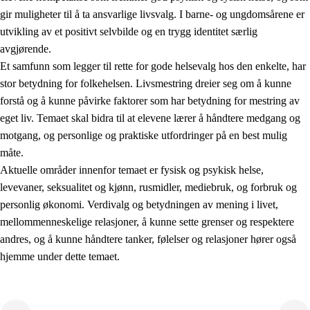
gir muligheter til å ta ansvarlige livsvalg. I barne- og ungdomsårene er
utvikling av et positivt selvbilde og en trygg identitet særlig
avgjørende.
Et samfunn som legger til rette for gode helsevalg hos den enkelte, har
stor betydning for folkehelsen. Livsmestring dreier seg om å kunne
forstå og å kunne påvirke faktorer som har betydning for mestring av
2.
Prinsipper for læring, utvikling og danning
eget liv. Temaet skal bidra til at elevene lærer å håndtere medgang og
motgang, og personlige og praktiske utfordringer på en best mulig
2.1
Sosial læring og utvikling
måte.
2.2
Kompetanse i fagene
Aktuelle områder innenfor temaet er fysisk og psykisk helse,
levevaner, seksualitet og kjønn, rusmidler, mediebruk, og forbruk og
2.3
Grunnleggende ferdigheter
personlig økonomi. Verdivalg og betydningen av mening i livet,
2.4
Å lære å lære
mellommenneskelige relasjoner, å kunne sette grenser og respektere
andres, og å kunne håndtere tanker, følelser og relasjoner hører også
Tverrfaglige temaer
hjemme under dette temaet.
2.5
Tverrfaglige temaer
2.5.1
Folkehelse og livsmestring