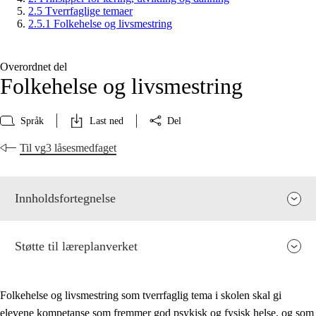
2.5 Tverrfaglige temaer
2.5.1 Folkehelse og livsmestring
Overordnet del
Folkehelse og livsmestring
Språk
Last ned
Del
Til vg3 låsesmedfaget
Innholdsfortegnelse
Støtte til læreplanverket
Folkehelse og livsmestring som tverrfaglig tema i skolen skal gi
elevene kompetanse som fremmer god psykisk og fysisk helse, og som