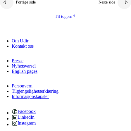
Forrige side
Neste side
2.5.2
Demokrati og medborgerskap
2.5.3
Bærekraftig utvikling
Til toppen
Om Udir
Kontakt oss
Presse
Nyhetsvarsel
English pages
Personvern
Tilgjengelighetserklæring
Informasjonskapsler
Facebook
LinkedIn
Instagram