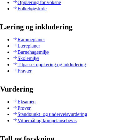
Opplæring for voksne
Folkehøgskole
Læring og inkludering
Rammeplaner
Læreplaner
Barnehagemiljø
Skolemiljø
Tilpasset opplæring og inkludering
Fravær
Vurdering
Eksamen
Prøver
Standpunkt- og underveisvurdering
Vitnemål og kompetansebevis
Tall og forskning