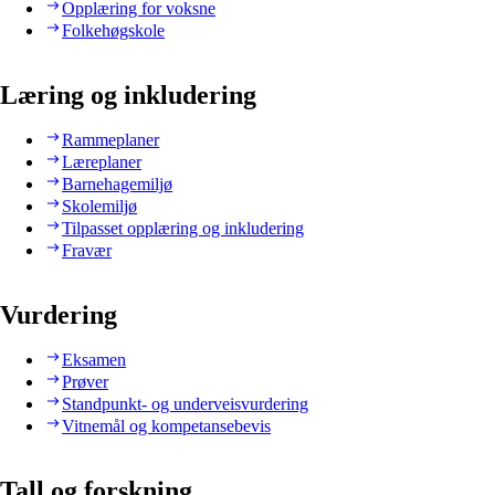
Opplæring for voksne
Folkehøgskole
Læring og inkludering
Rammeplaner
Læreplaner
Barnehagemiljø
Skolemiljø
Tilpasset opplæring og inkludering
Fravær
Vurdering
Eksamen
Prøver
Standpunkt- og underveisvurdering
Vitnemål og kompetansebevis
Tall og forskning