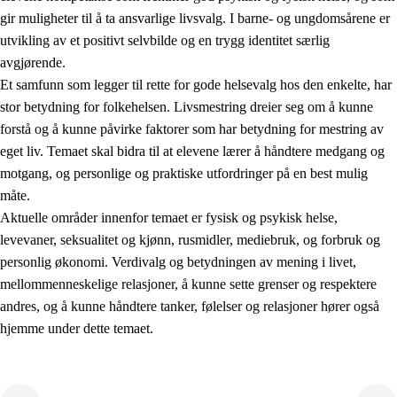
gir muligheter til å ta ansvarlige livsvalg. I barne- og ungdomsårene er
utvikling av et positivt selvbilde og en trygg identitet særlig
avgjørende.
Et samfunn som legger til rette for gode helsevalg hos den enkelte, har
stor betydning for folkehelsen. Livsmestring dreier seg om å kunne
forstå og å kunne påvirke faktorer som har betydning for mestring av
2.
Prinsipper for læring, utvikling og danning
eget liv. Temaet skal bidra til at elevene lærer å håndtere medgang og
motgang, og personlige og praktiske utfordringer på en best mulig
2.1
Sosial læring og utvikling
måte.
2.2
Kompetanse i fagene
Aktuelle områder innenfor temaet er fysisk og psykisk helse,
levevaner, seksualitet og kjønn, rusmidler, mediebruk, og forbruk og
2.3
Grunnleggende ferdigheter
personlig økonomi. Verdivalg og betydningen av mening i livet,
2.4
Å lære å lære
mellommenneskelige relasjoner, å kunne sette grenser og respektere
andres, og å kunne håndtere tanker, følelser og relasjoner hører også
Tverrfaglige temaer
hjemme under dette temaet.
2.5
Tverrfaglige temaer
2.5.1
Folkehelse og livsmestring