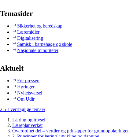
Temasider
Sikkerhet og beredskap
Læremidler
Digitalisering
Samisk i barnehage og skole
Nasjonale minoriteter
Aktuelt
For pressen
Høringer
Nyhetsvarsel
Om Udir
2.5 Tverrfaglige temaer
Læring og trivsel
Læreplanverket
Overordnet del – verdier og prinsipper for grunnopplæringen
2. Prinsipper for læring, utvikling og danning