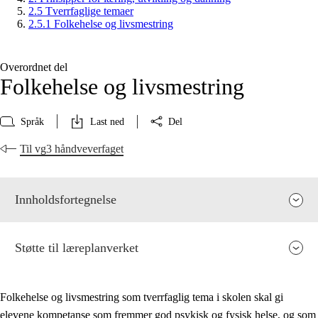
2.5 Tverrfaglige temaer
2.5.1 Folkehelse og livsmestring
Overordnet del
Folkehelse og livsmestring
Språk
Last ned
Del
Til vg3 håndveverfaget
Innholdsfortegnelse
Støtte til læreplanverket
Folkehelse og livsmestring som tverrfaglig tema i skolen skal gi
elevene kompetanse som fremmer god psykisk og fysisk helse, og som