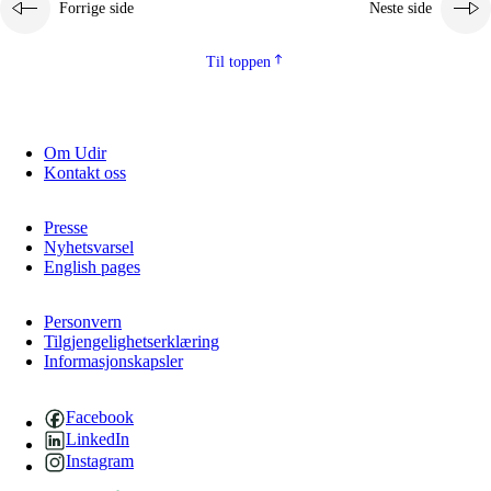
Forrige side
Neste side
2.5.2
Demokrati og medborgerskap
2.5.3
Bærekraftig utvikling
Til toppen
Om Udir
Kontakt oss
Presse
Nyhetsvarsel
English pages
Personvern
Tilgjengelighetserklæring
Informasjonskapsler
Facebook
LinkedIn
Instagram