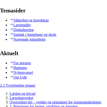
Temasider
Sikkerhet og beredskap
Læremidler
Digitalisering
Samisk i barnehage og skole
Nasjonale minoriteter
Aktuelt
For pressen
Høringer
Nyhetsvarsel
Om Udir
2.5 Tverrfaglige temaer
Læring og trivsel
Læreplanverket
Overordnet del – verdier og prinsipper for grunnopplæringen
2. Prinsipper for læring, utvikling og danning