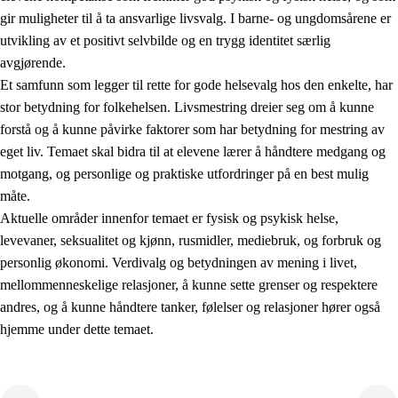
gir muligheter til å ta ansvarlige livsvalg. I barne- og ungdomsårene er
utvikling av et positivt selvbilde og en trygg identitet særlig
avgjørende.
Et samfunn som legger til rette for gode helsevalg hos den enkelte, har
stor betydning for folkehelsen. Livsmestring dreier seg om å kunne
forstå og å kunne påvirke faktorer som har betydning for mestring av
2.
Prinsipper for læring, utvikling og danning
eget liv. Temaet skal bidra til at elevene lærer å håndtere medgang og
motgang, og personlige og praktiske utfordringer på en best mulig
2.1
Sosial læring og utvikling
måte.
2.2
Kompetanse i fagene
Aktuelle områder innenfor temaet er fysisk og psykisk helse,
levevaner, seksualitet og kjønn, rusmidler, mediebruk, og forbruk og
2.3
Grunnleggende ferdigheter
personlig økonomi. Verdivalg og betydningen av mening i livet,
2.4
Å lære å lære
mellommenneskelige relasjoner, å kunne sette grenser og respektere
andres, og å kunne håndtere tanker, følelser og relasjoner hører også
Tverrfaglige temaer
hjemme under dette temaet.
2.5
Tverrfaglige temaer
2.5.1
Folkehelse og livsmestring