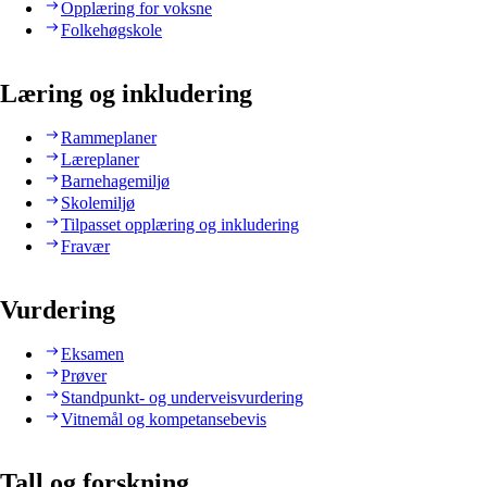
Opplæring for voksne
Folkehøgskole
Læring og inkludering
Rammeplaner
Læreplaner
Barnehagemiljø
Skolemiljø
Tilpasset opplæring og inkludering
Fravær
Vurdering
Eksamen
Prøver
Standpunkt- og underveisvurdering
Vitnemål og kompetansebevis
Tall og forskning