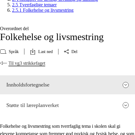
2.5 Tverrfaglige temaer
2.5.1 Folkehelse og livsmestring
Overordnet del
Folkehelse og livsmestring
Språk
Last ned
Del
Til vg3 strikkefaget
Innholdsfortegnelse
Støtte til læreplanverket
Folkehelse og livsmestring som tverrfaglig tema i skolen skal gi
elevene kompetanse som fremmer god psykisk og fysisk helse, og som