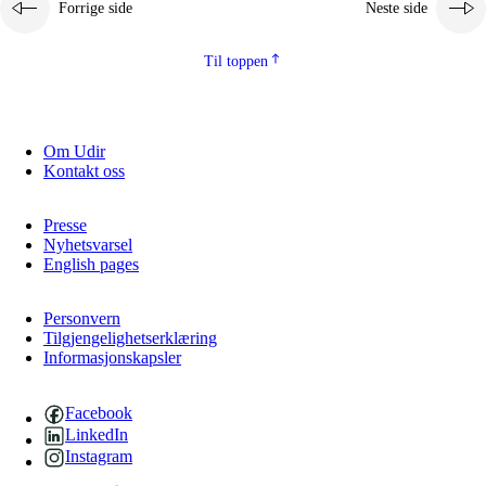
Forrige side
Neste side
2.5.2
Demokrati og medborgerskap
2.5.3
Bærekraftig utvikling
Til toppen
Om Udir
Kontakt oss
Presse
Nyhetsvarsel
English pages
Personvern
Tilgjengelighetserklæring
Informasjonskapsler
Facebook
LinkedIn
Instagram