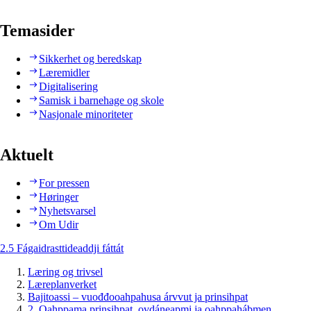
Temasider
Sikkerhet og beredskap
Læremidler
Digitalisering
Samisk i barnehage og skole
Nasjonale minoriteter
Aktuelt
For pressen
Høringer
Nyhetsvarsel
Om Udir
2.5 Fágaidrasttideaddji fáttát
Læring og trivsel
Læreplanverket
Bajitoassi – vuođđooahpahusa árvvut ja prinsihpat
2. Oahppama prinsihpat, ovdáneapmi ja oahppahábmen