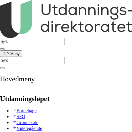
Meny
Hovedmeny
Utdanningsløpet
Barnehage
SFO
Grunnskole
Videregående