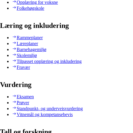
Opplæring for voksne
Folkehøgskole
Læring og inkludering
Rammeplaner
Læreplaner
Barnehagemiljø
Skolemiljø
Tilpasset opplæring og inkludering
Fravær
Vurdering
Eksamen
Prøver
Standpunkt- og underveisvurdering
Vitnemål og kompetansebevis
Tall og forskning