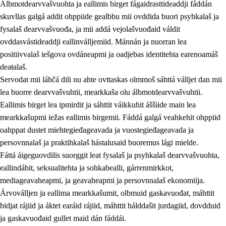
Álbmotdearvvašvuohta ja eallimis birget fágaidrasttideaddji fáddán
skuvllas galgá addit ohppiide gealbbu mii ovddida buori psyhkalaš ja
fysalaš dearvvašvuođa, ja mii addá vejolašvuođaid váldit
ovddasvástideaddji eallinválljemiid. Mánnán ja nuorran lea
positiivvalaš iešgova ovdáneapmi ja oadjebas identitehta earenoamáš
deaŧalaš.
Servodat mii láhčá dili nu ahte ovttaskas olmmoš sáhttá válljet dan mii
lea buorre dearvvašvuhtii, mearkkaša olu álbmotdearvvašvuhtii.
2.
Oahppama prinsihpat, ovdáneapmi ja oahppahábmen
Eallimis birget lea ipmirdit ja sáhttit váikkuhit áššiide main lea
mearkkašupmi iežas eallimis birgemii. Fáddá galgá veahkehit ohppiid
2.1
Sosiála oahppan ja ovdáneapmi
oahppat dustet miehtegieđageavada ja vuostegieđageavada ja
2.2
Gealbu fágain
persovnnalaš ja praktihkalaš hástalusaid buoremus lági mielde.
Fáttá áigeguovdilis suorggit leat fysalaš ja psyhkalaš dearvvašvuohta,
2.3
Vuođđogálggat
eallindábit, seksualitehta ja sohkabealli, gárrenmirkkot,
2.4
Oahppat oahppat
mediageavaheapmi, ja geavaheapmi ja persovnnalaš ekonomiija.
Árvoválljen ja eallima mearkkašumit, olbmuid gaskavuođat, máhttit
Fágaidrasttideaddji fáttát
bidjat rájiid ja áktet earáid rájiid, máhttit hálddašit jurdagiid, dovdduid
2.5
Fágaidrasttideaddji fáttát
ja gaskavuođaid gullet maid dán fáddái.