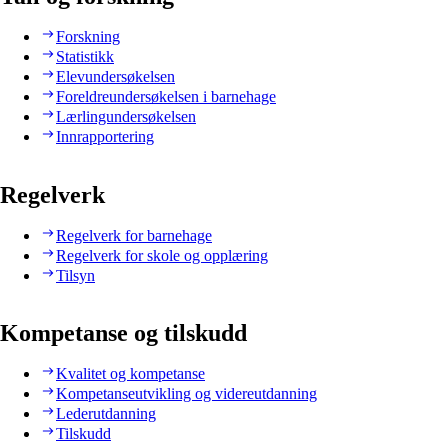
Forskning
Statistikk
Elevundersøkelsen
Foreldreundersøkelsen i barnehage
Lærlingundersøkelsen
Innrapportering
Regelverk
Regelverk for barnehage
Regelverk for skole og opplæring
Tilsyn
Kompetanse og tilskudd
Kvalitet og kompetanse
Kompetanseutvikling og videreutdanning
Lederutdanning
Tilskudd