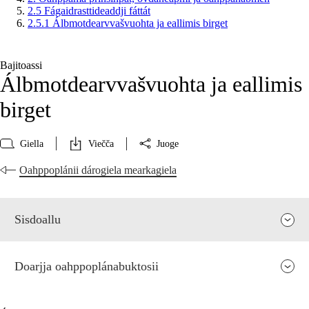
2.5 Fágaidrasttideaddji fáttát
2.5.1 Álbmotdearvvašvuohta ja eallimis birget
Bajitoassi
Álbmotdearvvašvuohta ja eallimis
birget
Giella
Viečča
Juoge
Oahppoplánii dárogiela mearkagiela
Sisdoallu
Doarjja oahppoplánabuktosii