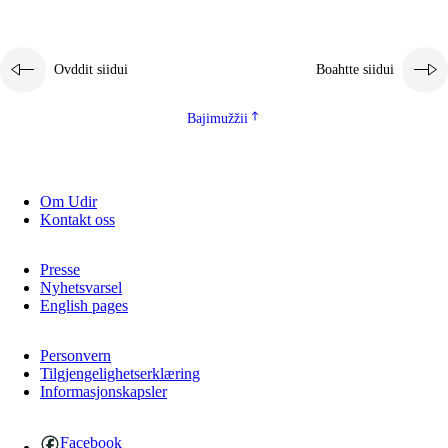
2.5.1
Álbmotdearvvašvuohta ja eallimis birget
2.5.2
Demokratiija ja mielborgárvuohta
Ovddit siidui
Boahtte siidui
2.5.3
Guoddevaš ovdáneapmi
Bajimužžii
Om Udir
Kontakt oss
Presse
Nyhetsvarsel
English pages
Personvern
Tilgjengelighetserklæring
Informasjonskapsler
Facebook