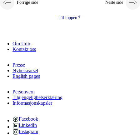
Forrige side
Neste side
2.5.2
Demokrati og medborgerskap
2.5.3
Bærekraftig utvikling
Til toppen
Om Udir
Kontakt oss
Presse
Nyhetsvarsel
English pages
Personvern
Tilgjengelighetserklæring
Informasjonskapsler
Facebook
LinkedIn
Instagram