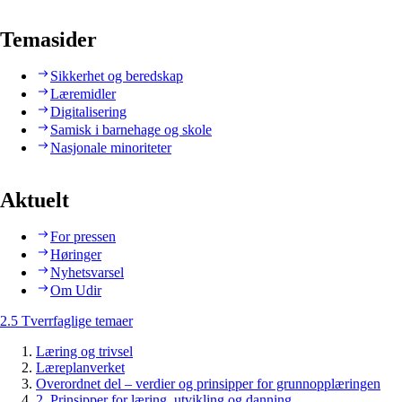
Temasider
Sikkerhet og beredskap
Læremidler
Digitalisering
Samisk i barnehage og skole
Nasjonale minoriteter
Aktuelt
For pressen
Høringer
Nyhetsvarsel
Om Udir
2.5 Tverrfaglige temaer
Læring og trivsel
Læreplanverket
Overordnet del – verdier og prinsipper for grunnopplæringen
2. Prinsipper for læring, utvikling og danning