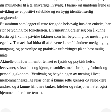
gir muligheter til å ta ansvarlige livsvalg. I barne- og ungdomsårene er
utvikling av et positivt selvbilde og en trygg identitet særlig
avgjørende.
Et samfunn som legger til rette for gode helsevalg hos den enkelte, har
stor betydning for folkehelsen. Livsmestring dreier seg om å kunne
forstå og å kunne påvirke faktorer som har betydning for mestring av
2.
Prinsipper for læring, utvikling og danning
eget liv. Temaet skal bidra til at elevene lærer å håndtere medgang og
motgang, og personlige og praktiske utfordringer på en best mulig
2.1
Sosial læring og utvikling
måte.
2.2
Kompetanse i fagene
Aktuelle områder innenfor temaet er fysisk og psykisk helse,
levevaner, seksualitet og kjønn, rusmidler, mediebruk, og forbruk og
2.3
Grunnleggende ferdigheter
personlig økonomi. Verdivalg og betydningen av mening i livet,
2.4
Å lære å lære
mellommenneskelige relasjoner, å kunne sette grenser og respektere
andres, og å kunne håndtere tanker, følelser og relasjoner hører også
Tverrfaglige temaer
hjemme under dette temaet.
2.5
Tverrfaglige temaer
2.5.1
Folkehelse og livsmestring