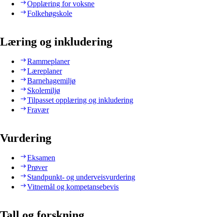
Opplæring for voksne
Folkehøgskole
Læring og inkludering
Rammeplaner
Læreplaner
Barnehagemiljø
Skolemiljø
Tilpasset opplæring og inkludering
Fravær
Vurdering
Eksamen
Prøver
Standpunkt- og underveisvurdering
Vitnemål og kompetansebevis
Tall og forskning