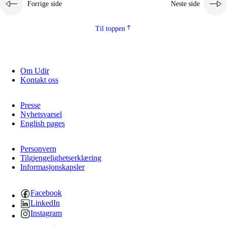
Forrige side
Neste side
2.5.2
Demokrati og medborgerskap
2.5.3
Bærekraftig utvikling
Til toppen
Om Udir
Kontakt oss
Presse
Nyhetsvarsel
English pages
Personvern
Tilgjengelighetserklæring
Informasjonskapsler
Facebook
LinkedIn
Instagram