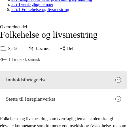
2.5 Tverrfaglige temaer
2.5.1 Folkehelse og livsmestring
Overordnet del
Folkehelse og livsmestring
Språk
Last ned
Del
Til musikk samisk
Innholdsfortegnelse
Støtte til læreplanverket
Folkehelse og livsmestring som tverrfaglig tema i skolen skal gi
elevene kompetanse som fremmer god psykisk og fysisk helse, og som