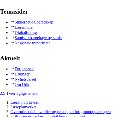
Temasider
Sikkerhet og beredskap
Læremidler
Digitalisering
Samisk i barnehage og skole
Nasjonale minoriteter
Aktuelt
For pressen
Høringer
Nyhetsvarsel
Om Udir
2.5 Tverrfaglige temaer
Læring og trivsel
Læreplanverket
Overordnet del – verdier og prinsipper for grunnopplæringen
2. Prinsipper for læring, utvikling og danning