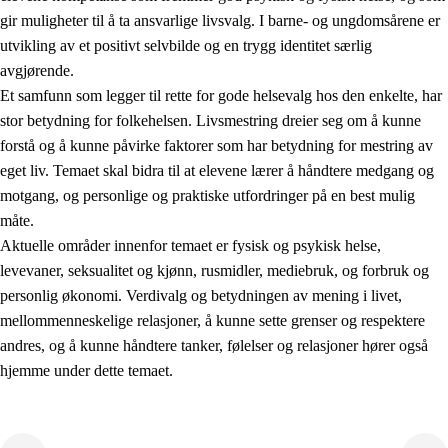
gir muligheter til å ta ansvarlige livsvalg. I barne- og ungdomsårene er
utvikling av et positivt selvbilde og en trygg identitet særlig
avgjørende.
Et samfunn som legger til rette for gode helsevalg hos den enkelte, har
stor betydning for folkehelsen. Livsmestring dreier seg om å kunne
forstå og å kunne påvirke faktorer som har betydning for mestring av
2.
Prinsipper for læring, utvikling og danning
eget liv. Temaet skal bidra til at elevene lærer å håndtere medgang og
motgang, og personlige og praktiske utfordringer på en best mulig
2.1
Sosial læring og utvikling
måte.
2.2
Kompetanse i fagene
Aktuelle områder innenfor temaet er fysisk og psykisk helse,
levevaner, seksualitet og kjønn, rusmidler, mediebruk, og forbruk og
2.3
Grunnleggende ferdigheter
personlig økonomi. Verdivalg og betydningen av mening i livet,
2.4
Å lære å lære
mellommenneskelige relasjoner, å kunne sette grenser og respektere
andres, og å kunne håndtere tanker, følelser og relasjoner hører også
Tverrfaglige temaer
hjemme under dette temaet.
2.5
Tverrfaglige temaer
2.5.1
Folkehelse og livsmestring