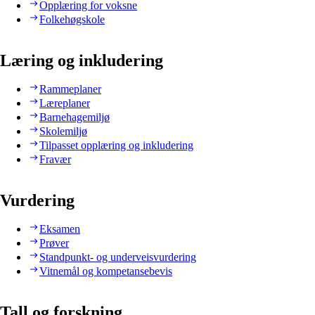
Opplæring for voksne
Folkehøgskole
Læring og inkludering
Rammeplaner
Læreplaner
Barnehagemiljø
Skolemiljø
Tilpasset opplæring og inkludering
Fravær
Vurdering
Eksamen
Prøver
Standpunkt- og underveisvurdering
Vitnemål og kompetansebevis
Tall og forskning