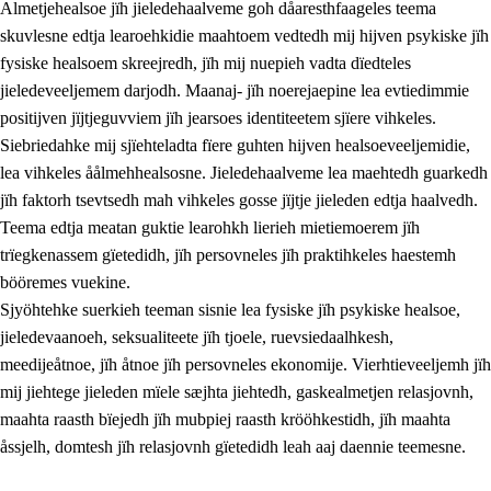
Almetjehealsoe jïh jieledehaalveme goh dåaresthfaageles teema
skuvlesne edtja learoehkidie maahtoem vedtedh mij hijven psykiske jïh
fysiske healsoem skreejredh, jïh mij nuepieh vadta dïedteles
jieledeveeljemem darjodh. Maanaj- jïh noerejaepine lea evtiedimmie
positijven jïjtjeguvviem jïh jearsoes identiteetem sjïere vihkeles.
Siebriedahke mij sjïehteladta fïere guhten hijven healsoeveeljemidie,
lea vihkeles åålmehhealsosne. Jieledehaalveme lea maehtedh guarkedh
jïh faktorh tsevtsedh mah vihkeles gosse jïjtje jieleden edtja haalvedh.
2.
Lïeremen, evtiedimmien jïh skearkagimmien prinsihph
Teema edtja meatan guktie learohkh lierieh mietiemoerem jïh
trïegkenassem gïetedidh, jïh persovneles jïh praktihkeles haestemh
2.1
Sosijaale lïereme jïh evtiedimmie
bööremes vuekine.
2.2
Maahtoe faagine
Sjyöhtehke suerkieh teeman sisnie lea fysiske jïh psykiske healsoe,
jieledevaanoeh, seksualiteete jïh tjoele, ruevsiedaalhkesh,
2.3
Vihkeles tjiehpiesvoeth
meedijeåtnoe, jïh åtnoe jïh persovneles ekonomije. Vierhtieveeljemh jïh
2.4
Lïeredh lïeredh
mij jiehtege jieleden mïele sæjhta jiehtedh, gaskealmetjen relasjovnh,
maahta raasth bïejedh jïh mubpiej raasth krööhkestidh, jïh maahta
Dåaresthfaageles teemah
åssjelh, domtesh jïh relasjovnh gïetedidh leah aaj daennie teemesne.
2.5
Dåaresthfaageles teemah