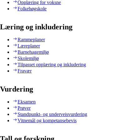
Opplæring for voksne
Folkehøgskole
Læring og inkludering
Rammeplaner
Læreplaner
Barnehagemiljø
Skolemiljø
Tilpasset opplæring og inkludering
Fravær
Vurdering
Eksamen
Prøver
Standpunkt- og underveisvurdering
Vitnemål og kompetansebevis
Tall og forskning