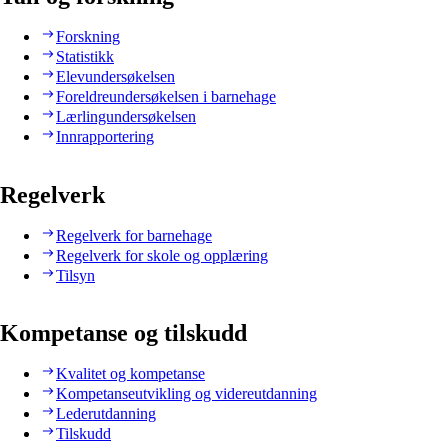
Forskning
Statistikk
Elevundersøkelsen
Foreldreundersøkelsen i barnehage
Lærlingundersøkelsen
Innrapportering
Regelverk
Regelverk for barnehage
Regelverk for skole og opplæring
Tilsyn
Kompetanse og tilskudd
Kvalitet og kompetanse
Kompetanseutvikling og videreutdanning
Lederutdanning
Tilskudd