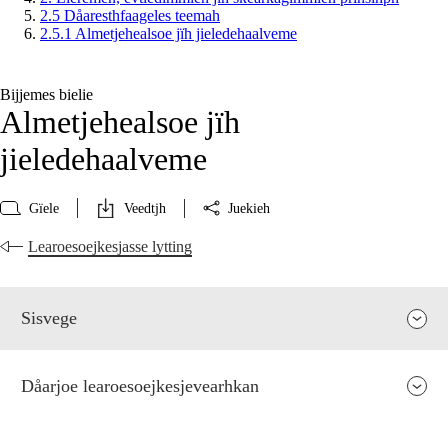
2.5 Dåaresthfaageles teemah
2.5.1 Almetjehealsoe jïh jieledehaalveme
Bijjemes bielie
Almetjehealsoe jïh
jieledehaalveme
Gïele
Veedtjh
Juekieh
Learoesoejkesjasse lytting
Sisvege
Dåarjoe learoesoejkesjevearhkan