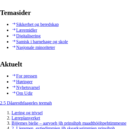
Temasider
Sikkerhet og beredskap
Læremidler
Digitalisering
Samisk i barnehage og skole
Nasjonale minoriteter
Aktuelt
For pressen
Høringer
Nyhetsvarsel
Om Udir
2.5 Dåaresthfaageles teemah
Læring og trivsel
Læreplanverket
Bijjemes bielie – aarvoeh jïh prinsihph maadthööhpehtimmesne
2. Lïeremen, evtiedimmien jïh skearkagimmien prinsihph