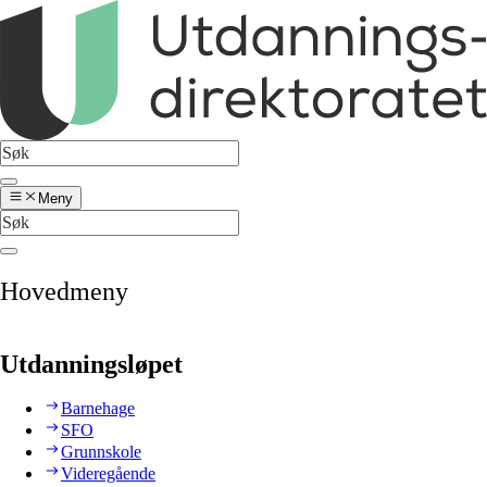
Meny
Hovedmeny
Utdanningsløpet
Barnehage
SFO
Grunnskole
Videregående