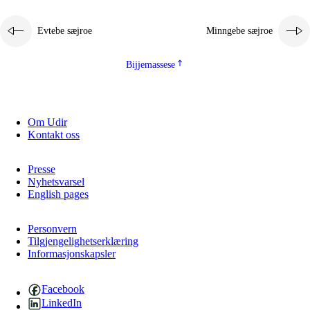
2.5.1
Almetjehealsoe jïh jieledehaalveme
Evtebe sæjroe
Minngebe sæjroe
2.5.2
Demokratije jïh meatanårrojevoete
2.5.3
Monnehke evtiedimmie
Bijjemassese
Om Udir
Kontakt oss
Presse
Nyhetsvarsel
English pages
Personvern
Tilgjengelighetserklæring
Informasjonskapsler
Facebook
LinkedIn