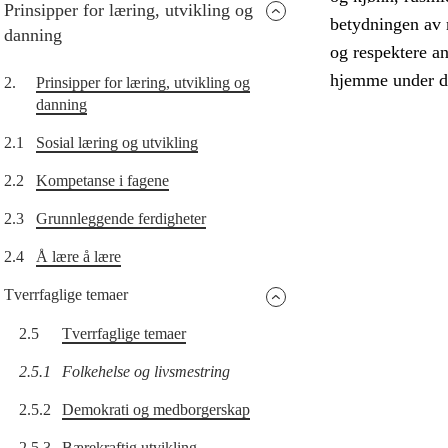
Prinsipper for læring, utvikling og
betydningen av 
danning
og respektere an
hjemme under de
2.
Prinsipper for læring, utvikling og
danning
2.1
Sosial læring og utvikling
2.2
Kompetanse i fagene
2.3
Grunnleggende ferdigheter
2.4
Å lære å lære
Tverrfaglige temaer
2.5
Tverrfaglige temaer
2.5.1
Folkehelse og livsmestring
2.5.2
Demokrati og medborgerskap
2.5.3
Bærekraftig utvikling