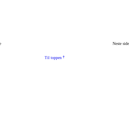
e
Neste sid
Til toppen