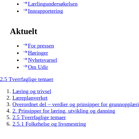
Lærlingundersøkelsen
Innrapportering
Aktuelt
For pressen
Høringer
Nyhetsvarsel
Om Udir
2.5 Tverrfaglige temaer
Læring og trivsel
Læreplanverket
Overordnet del – verdier og prinsipper for grunnopplær
2. Prinsipper for læring, utvikling og danning
2.5 Tverrfaglige temaer
2.5.1 Folkehelse og livsmestring