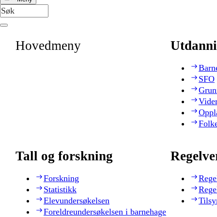
Hovedmeny
Utdanni
Barn
SFO
Grun
Vide
Oppl
Folk
Tall og forskning
Regelve
Forskning
Rege
Statistikk
Rege
Elevundersøkelsen
Tilsy
Foreldreundersøkelsen i barnehage