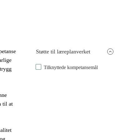
petanse
Støtte til læreplanverket
rlige
Tilknyttede kompetansemål
 trygg
nne
til at
alitet
 og