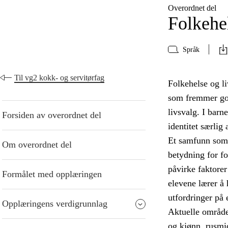
Overordnet del
Folkehe
Språk
Til vg2 kokk- og servitørfag
Folkehelse og l
som fremmer god 
livsvalg. I barn
Forsiden av overordnet del
identitet særlig
Et samfunn som l
Om overordnet del
betydning for f
påvirke faktorer
Formålet med opplæringen
elevene lærer å
utfordringer på 
Opplæringens verdigrunnlag
Aktuelle områder
og kjønn, rusmi