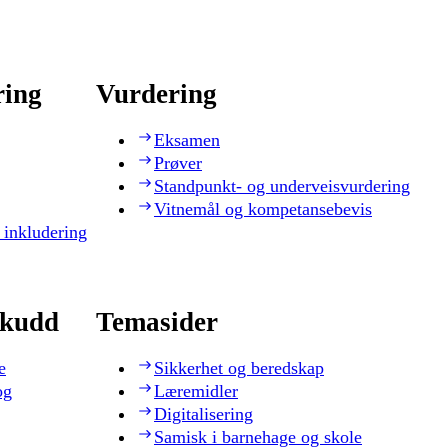
ring
Vurdering
Eksamen
Prøver
Standpunkt- og underveisvurdering
Vitnemål og kompetansebevis
 inkludering
skudd
Temasider
e
Sikkerhet og beredskap
og
Læremidler
Digitalisering
Samisk i barnehage og skole