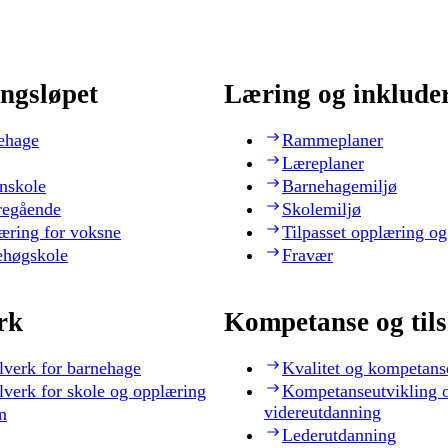
ngsløpet
Læring og inklude
ehage
Rammeplaner
Læreplaner
nskole
Barnehagemiljø
regående
Skolemiljø
æring for voksne
Tilpasset opplæring og
ehøgskole
Fravær
rk
Kompetanse og til
lverk for barnehage
Kvalitet og kompetans
lverk for skole og opplæring
Kompetanseutvikling 
videreutdanning
n
Lederutdanning