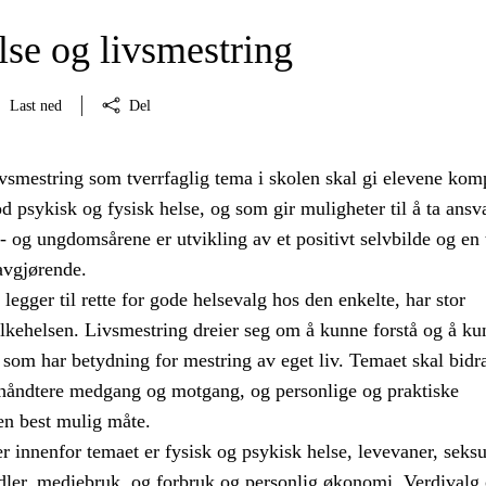
lse og livsmestring
Last ned
Del
ivsmestring som tverrfaglig tema i skolen skal gi elevene kom
psykisk og fysisk helse, og som gir muligheter til å ta ansva
e- og ungdomsårene er utvikling av et positivt selvbilde og en
 avgjørende.
egger til rette for gode helsevalg hos den enkelte, har stor
olkehelsen. Livsmestring dreier seg om å kunne forstå og å ku
 som har betydning for mestring av eget liv. Temaet skal bidra 
 håndtere medgang og motgang, og personlige og praktiske
en best mulig måte.
 innenfor temaet er fysisk og psykisk helse, levevaner, seksu
dler, mediebruk, og forbruk og personlig økonomi. Verdivalg