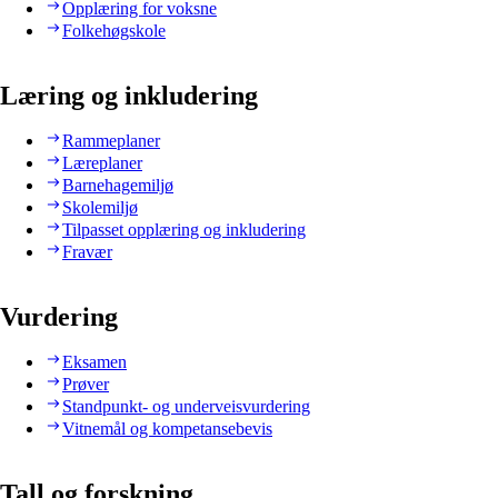
Opplæring for voksne
Folkehøgskole
Læring og inkludering
Rammeplaner
Læreplaner
Barnehagemiljø
Skolemiljø
Tilpasset opplæring og inkludering
Fravær
Vurdering
Eksamen
Prøver
Standpunkt- og underveisvurdering
Vitnemål og kompetansebevis
Tall og forskning