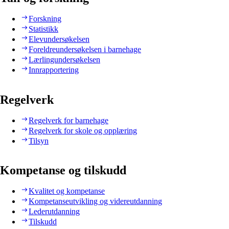
Forskning
Statistikk
Elevundersøkelsen
Foreldreundersøkelsen i barnehage
Lærlingundersøkelsen
Innrapportering
Regelverk
Regelverk for barnehage
Regelverk for skole og opplæring
Tilsyn
Kompetanse og tilskudd
Kvalitet og kompetanse
Kompetanseutvikling og videreutdanning
Lederutdanning
Tilskudd