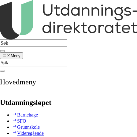
Meny
Hovedmeny
Utdanningsløpet
Barnehage
SFO
Grunnskole
Videregående