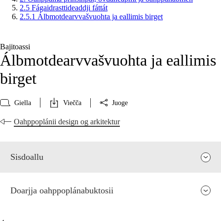
2.5 Fágaidrasttideaddji fáttát
2.5.1 Álbmotdearvvašvuohta ja eallimis birget
Bajitoassi
Álbmotdearvvašvuohta ja eallimis
birget
Giella
Viečča
Juoge
Oahppoplánii design og arkitektur
Sisdoallu
Doarjja oahppoplánabuktosii