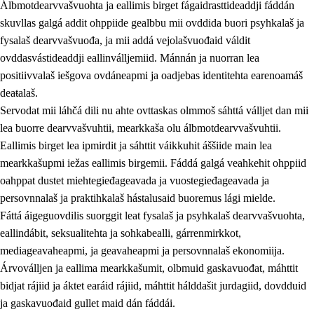
Álbmotdearvvašvuohta ja eallimis birget fágaidrasttideaddji fáddán
skuvllas galgá addit ohppiide gealbbu mii ovddida buori psyhkalaš ja
fysalaš dearvvašvuođa, ja mii addá vejolašvuođaid váldit
ovddasvástideaddji eallinválljemiid. Mánnán ja nuorran lea
positiivvalaš iešgova ovdáneapmi ja oadjebas identitehta earenoamáš
deaŧalaš.
Servodat mii láhčá dili nu ahte ovttaskas olmmoš sáhttá válljet dan mii
lea buorre dearvvašvuhtii, mearkkaša olu álbmotdearvvašvuhtii.
2.
Oahppama prinsihpat, ovdáneapmi ja oahppahábmen
Eallimis birget lea ipmirdit ja sáhttit váikkuhit áššiide main lea
mearkkašupmi iežas eallimis birgemii. Fáddá galgá veahkehit ohppiid
2.1
Sosiála oahppan ja ovdáneapmi
oahppat dustet miehtegieđageavada ja vuostegieđageavada ja
2.2
Gealbu fágain
persovnnalaš ja praktihkalaš hástalusaid buoremus lági mielde.
Fáttá áigeguovdilis suorggit leat fysalaš ja psyhkalaš dearvvašvuohta,
2.3
Vuođđogálggat
eallindábit, seksualitehta ja sohkabealli, gárrenmirkkot,
2.4
Oahppat oahppat
mediageavaheapmi, ja geavaheapmi ja persovnnalaš ekonomiija.
Árvoválljen ja eallima mearkkašumit, olbmuid gaskavuođat, máhttit
Fágaidrasttideaddji fáttát
bidjat rájiid ja áktet earáid rájiid, máhttit hálddašit jurdagiid, dovdduid
2.5
Fágaidrasttideaddji fáttát
ja gaskavuođaid gullet maid dán fáddái.