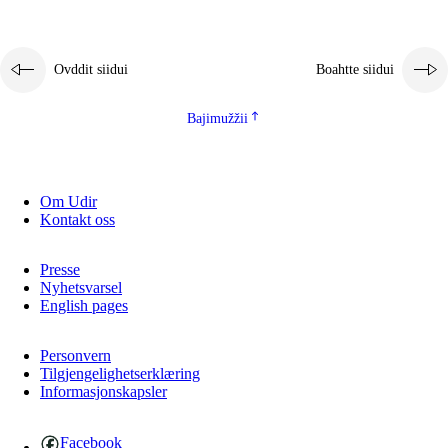
2.5.1
Álbmotdearvvašvuohta ja eallimis birget
2.5.2
Demokratiija ja mielborgárvuohta
Ovddit siidui
Boahtte siidui
2.5.3
Guoddevaš ovdáneapmi
Bajimužžii
Om Udir
Kontakt oss
Presse
Nyhetsvarsel
English pages
Personvern
Tilgjengelighetserklæring
Informasjonskapsler
Facebook