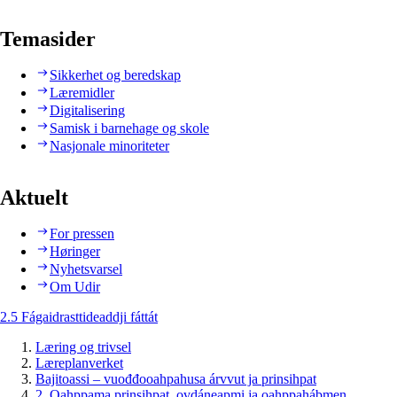
Temasider
Sikkerhet og beredskap
Læremidler
Digitalisering
Samisk i barnehage og skole
Nasjonale minoriteter
Aktuelt
For pressen
Høringer
Nyhetsvarsel
Om Udir
2.5 Fágaidrasttideaddji fáttát
Læring og trivsel
Læreplanverket
Bajitoassi – vuođđooahpahusa árvvut ja prinsihpat
2. Oahppama prinsihpat, ovdáneapmi ja oahppahábmen